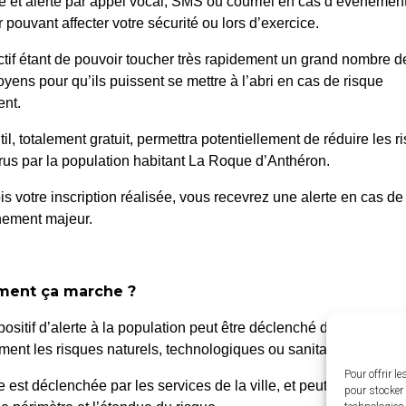
é et alerté par appel vocal, SMS ou courriel en cas d’événemen
 pouvant affecter votre sécurité ou lors d’exercice.
ctif étant de pouvoir toucher très rapidement un grand nombre d
oyens pour qu’ils puissent se mettre à l’abri en cas de risque
nt.
til, totalement gratuit, permettra potentiellement de réduire les r
us par la population habitant La Roque d’Anthéron.
is votre inscription réalisée, vous recevrez une alerte en cas de
nement majeur.
 Roque d’Anthéron
Horair
ent ça marche ?
Du lundi a
enue de l’Europe Unie,
positif d’alerte à la population peut être déclenché dans différen
de 8h30 à
0 La Roque d’Anthéron
ent les risques naturels, technologiques ou sanitaires.
4 42 95 70 70
Le vendred
Pour offrir l
te est déclenchée par les services de la ville, et peut être localis
pour stocker 
de 8h30 