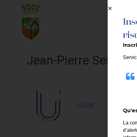
contenu
principal
Ins
MA MAIRIE
ris
Inscr
Jean-Pierre Serrus
Servic
ULE0V
Qu’es
La co
d’aler