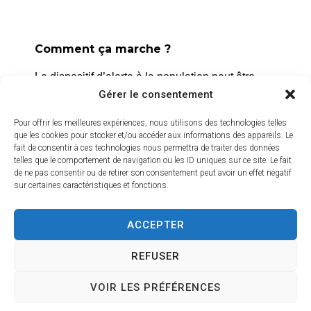
La Roque d’Anthéron
2 avenue de l’Europe Unie,
13640 La Roque d’Anthéron
Comment ça marche ?
04 42 95 70 70
Le dispositif d’alerte à la population peut être
déclenché dans différents cas, notamment les
Gérer le consentement
Nous contacter
risques naturels, technologiques ou sanitaires.
Horaires d'ouverture
Pour offrir les meilleures expériences, nous utilisons des technologies telles
Du lundi au jeudi :
que les cookies pour stocker et/ou accéder aux informations des appareils. Le
L’alerte est déclenchée par les services de la
fait de consentir à ces technologies nous permettra de traiter des données
de 8h30 à 11h30 et de 14h à 16h
ville, et peut être localisée selon le périmètre et
telles que le comportement de navigation ou les ID uniques sur ce site. Le fait
l’étendue du risque.
de ne pas consentir ou de retirer son consentement peut avoir un effet négatif
Le vendredi :
sur certaines caractéristiques et fonctions.
de 8h30 à 13h30
Prenez quelques minutes pour vous inscrire et
bénéficier gratuitement de ce service d’alerte :
ACCEPTER
Crédits vidéo
https://inscription.cedralis.com/laroquedanth
REFUSER
VOIR LES PRÉFÉRENCES
Comment sont utilisées les données
Accessibilité
Plan du site
Mentions légales
Confidentialité