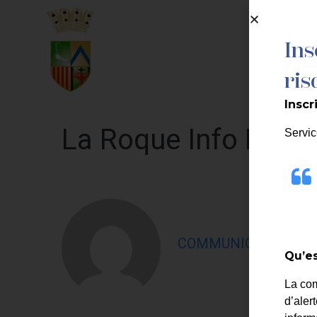
contenu
principal
Ins
MA MAIRIE
ris
Inscr
La Roque Info N°20
Servic
COMMUNICATION LA
Qu’es
La co
d’aler