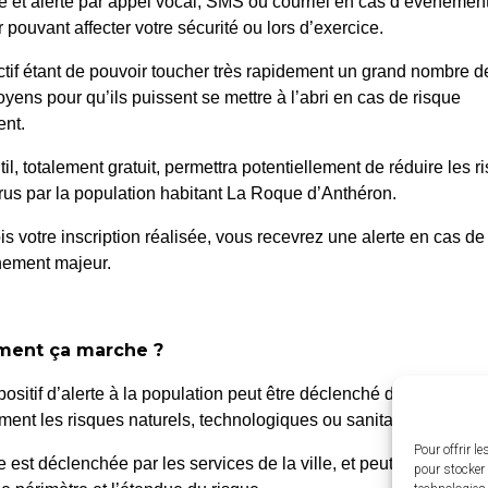
é et alerté par appel vocal, SMS ou courriel en cas d’événemen
 pouvant affecter votre sécurité ou lors d’exercice.
ctif étant de pouvoir toucher très rapidement un grand nombre d
oyens pour qu’ils puissent se mettre à l’abri en cas de risque
nt.
til, totalement gratuit, permettra potentiellement de réduire les r
us par la population habitant La Roque d’Anthéron.
is votre inscription réalisée, vous recevrez une alerte en cas de
nement majeur.
 Roque d’Anthéron
Horair
ent ça marche ?
Du lundi a
enue de l’Europe Unie,
positif d’alerte à la population peut être déclenché dans différen
de 8h30 à
0 La Roque d’Anthéron
ent les risques naturels, technologiques ou sanitaires.
4 42 95 70 70
Le vendred
Pour offrir l
te est déclenchée par les services de la ville, et peut être localis
pour stocker 
de 8h30 