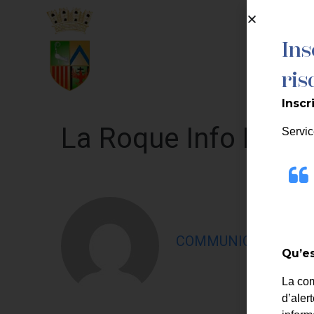
contenu
principal
Ins
MA MAIRIE
ris
Inscr
La Roque Info N°19
Servic
COMMUNICATION LA
Qu’es
La co
d’aler