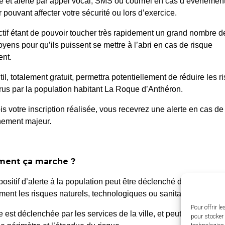
é et alerté par appel vocal, SMS ou courriel en cas d’événemen
 pouvant affecter votre sécurité ou lors d’exercice.
ctif étant de pouvoir toucher très rapidement un grand nombre d
oyens pour qu’ils puissent se mettre à l’abri en cas de risque
nt.
til, totalement gratuit, permettra potentiellement de réduire les r
us par la population habitant La Roque d’Anthéron.
is votre inscription réalisée, vous recevrez une alerte en cas de
nement majeur.
 Roque d’Anthéron
Horair
ent ça marche ?
Du lundi a
enue de l’Europe Unie,
positif d’alerte à la population peut être déclenché dans différen
de 8h30 à
0 La Roque d’Anthéron
ent les risques naturels, technologiques ou sanitaires.
4 42 95 70 70
Le vendred
Pour offrir l
te est déclenchée par les services de la ville, et peut être localis
pour stocker 
de 8h30 