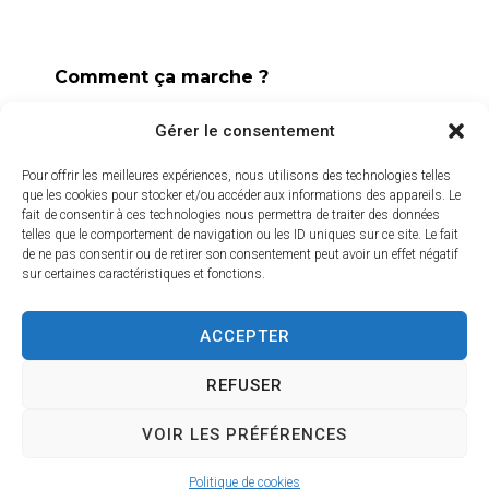
2 avenue de l’Europe Unie,
13640 La Roque d’Anthéron
Comment ça marche ?
04 42 95 70 70
Le dispositif d’alerte à la population peut être
Gérer le consentement
Nous contacter
déclenché dans différents cas, notamment les
Horaires d'ouverture
risques naturels, technologiques ou sanitaires.
Pour offrir les meilleures expériences, nous utilisons des technologies telles
Du lundi au jeudi :
que les cookies pour stocker et/ou accéder aux informations des appareils. Le
fait de consentir à ces technologies nous permettra de traiter des données
L’alerte est déclenchée par les services de la
de 8h30 à 11h30 et de 14h à 16h
telles que le comportement de navigation ou les ID uniques sur ce site. Le fait
ville, et peut être localisée selon le périmètre et
de ne pas consentir ou de retirer son consentement peut avoir un effet négatif
Le vendredi :
l’étendue du risque.
sur certaines caractéristiques et fonctions.
de 8h30 à 13h30
Prenez quelques minutes pour vous inscrire et
ACCEPTER
Crédits vidéo
bénéficier gratuitement de ce service d’alerte :
https://inscription.cedralis.com/laroquedanth
REFUSER
VOIR LES PRÉFÉRENCES
Accessibilité
Plan du site
Mentions légales
Confidentialité
Comment sont utilisées les données
2025 © La Roque-d'Anthéron - Propulsé par Utopia
Politique de cookies