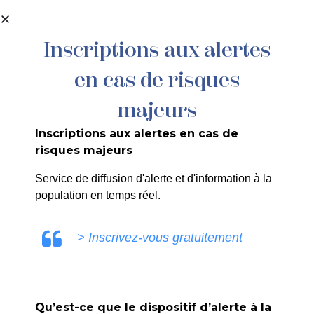
contenu
principal
Inscriptions aux alertes
en cas de risques
01-26 DEC – CCAS – FONGIBILITÉ DES
CRÉDITS – VIREMENT DE CRÉDIT DE
majeurs
CHAPITRE À CHAPITRE
Inscriptions aux alertes en cas de
risques majeurs
PLUS
Service de diffusion d'alerte et d'information à la
population en temps réel.
> Inscrivez-vous gratuitement
CCAS – DEC – 01-26 – FONGIBILITÉ DES
CRÉDITS – VIREMENT DE CRÉDIT DE
CHAPITRE À CHAPITRE
Qu’est-ce que le dispositif d’alerte à la