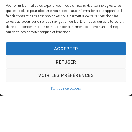
Pour offrir les meilleures expériences, nous utilisons des technologies telles
que les cookies pour stocker et/ou accéder aux informations des appareils. Le
fait de consentir à ces technologies nous permettra de traiter des données
telles que le comportement de navigation ou les ID uniques sur ce site. Le fait
de ne pas consentir ou de retirer son consentement peut avoir un effet négatif
sur certaines caractéristiques et fonctions.
ALERTE INFO
ACCEPTER
REFUSER
PORTAIL FAMILLE
TRANSPORT
VOIR LES PRÉFÉRENCES
CONSEILS MUNICIPAUX
LOUER UNE SALLE
Politique de cookies
URBANISME
Temps fort