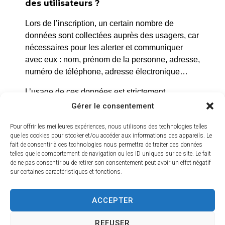
des utilisateurs ?
En savoir plus
Lors de l’inscription, un certain nombre de
données sont collectées auprès des usagers, car
nécessaires pour les alerter et communiquer
avec eux : nom, prénom de la personne, adresse,
Portail Famille
numéro de téléphone, adresse électronique…
En savoir plus
L’usage de ces données est strictement
conforme aux dispositions du règlement
Gérer le consentement
européen relatif à la protection des données
Pour offrir les meilleures expériences, nous utilisons des technologies telles
(RGPD). Seule la mairie peut exploiter ces
que les cookies pour stocker et/ou accéder aux informations des appareils. Le
données et dans le strict cadre d’un risque avéré.
fait de consentir à ces technologies nous permettra de traiter des données
Elles ne seront en aucun cas utilisées pour un
telles que le comportement de navigation ou les ID uniques sur ce site. Le fait
de ne pas consentir ou de retirer son consentement peut avoir un effet négatif
autre usage que celui-ci.
sur certaines caractéristiques et fonctions.
ACCEPTER
REFUSER