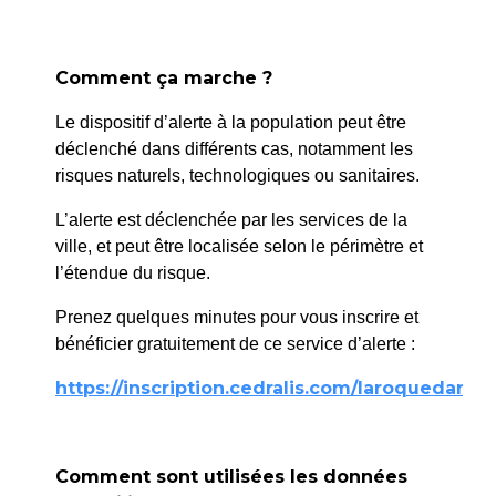
Accueil
>
Démarches administratives
Comment ça marche ?
Le dispositif d’alerte à la population peut être
déclenché dans différents cas, notamment les
État civil
risques naturels, technologiques ou sanitaires.
En savoir plus
L’alerte est déclenchée par les services de la
ville, et peut être localisée selon le périmètre et
l’étendue du risque.
Prenez quelques minutes pour vous inscrire et
Urbanisme
bénéficier gratuitement de ce service d’alerte :
En savoir plus
https://inscription.cedralis.com/laroquedanth
Comment sont utilisées les données
Élections