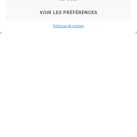
VOIR LES PRÉFÉRENCES
Politique de cookies
La Roque d’Anthéron
2 avenue de l’Europe Unie,
13640 La Roque d’Anthéron
04 42 95 70 70
Nous contacter
Horaires d'ouverture
Du lundi au jeudi :
de 8h30 à 11h30 et de 14h à 16h
Le vendredi :
de 8h30 à 13h30