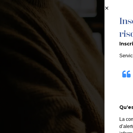
contenu
principal
Ins
MA MAIRIE
ris
Inscr
Servic
Qu’es
La co
C
d’aler