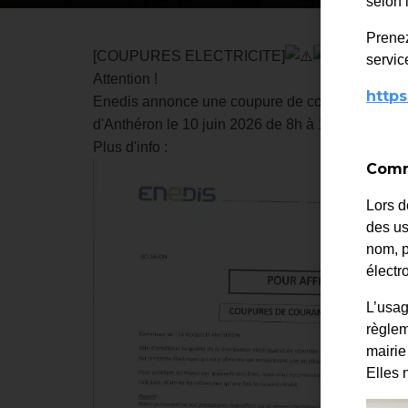
selon 
Prenez
[COUPURES ELECTRICITE]
service
Attention !
https
Enedis annonce une coupure de courant pour cer
d'Anthéron le 10 juin 2026 de 8h à 12h30
Plus d'info :
Comme
Lors d
des us
nom, p
élect
L’usag
règlem
mairie
Elles 