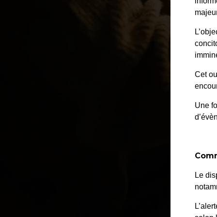
inform
majeur
L’obje
concit
immine
Cet ou
encour
Une fo
d’évè
Comm
Le dis
notamm
L’aler