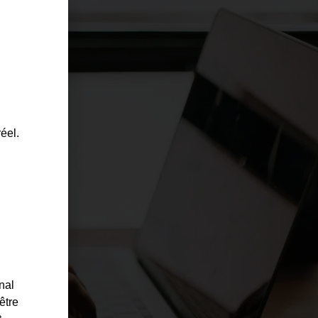
ULTURE & SPORT
éel.
nal
té
être