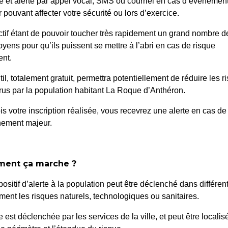
é et alerté par appel vocal, SMS ou courriel en cas d’événemen
 pouvant affecter votre sécurité ou lors d’exercice.
Accueil
>
Actualité
>
Coupure d’électricité
ctif étant de pouvoir toucher très rapidement un grand nombre d
oyens pour qu’ils puissent se mettre à l’abri en cas de risque
nt.
til, totalement gratuit, permettra potentiellement de réduire les r
us par la population habitant La Roque d’Anthéron.
is votre inscription réalisée, vous recevrez une alerte en cas de
nement majeur.
ent ça marche ?
positif d’alerte à la population peut être déclenché dans différen
ent les risques naturels, technologiques ou sanitaires.
te est déclenchée par les services de la ville, et peut être localis