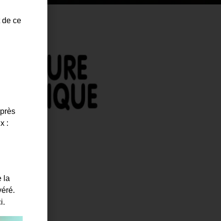
t de ce
uprès
x :
 la
véré.
i.