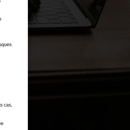
t
e
isques
ts cas,
ée