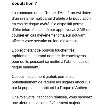
population ?
La commune de La Roque d’Anthéron est dotée
d’un système multicanal d’alerte à la population
en cas de risque avéré. Ce dispositif permet
d’être informé et alerté par appel vocal, SMS ou
courriel en cas d’événement majeur pouvant
affecter votre sécurité ou lors d’exercice.
L’objectif étant de pouvoir toucher très
rapidement un grand nombre de concitoyens
pour qu’ils puissent se mettre à l’abri en cas de
risque imminent.
Cet outil, totalement gratuit, permettra
14h - 17h
Ateliers
potentiellement de réduire les risques encourus
Office de
d’aquarelle de
par la population habitant La Roque d’Anthéron.
tourisme
Petra Wauters en
14h - 17h
Une fois votre inscription réalisée, vous recevrez
extérieur (3h).
17 juillet 2026
une alerte en cas de d’évènement majeur.
Tarif : 40 €/matériel fourni