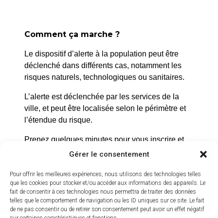
réservation 04 42 99 00
26
Office de tourisme
Comment ça marche ?
Le dispositif d’alerte à la population peut être
déclenché dans différents cas, notamment les
risques naturels, technologiques ou sanitaires.
L’alerte est déclenchée par les services de la
ville, et peut être localisée selon le périmètre et
l’étendue du risque.
Prenez quelques minutes pour vous inscrire et
bénéficier gratuitement de ce service d’alerte :
Gérer le consentement
https://inscription.cedralis.com/laroquedanth
Pour offrir les meilleures expériences, nous utilisons des technologies telles
que les cookies pour stocker et/ou accéder aux informations des appareils. Le
fait de consentir à ces technologies nous permettra de traiter des données
telles que le comportement de navigation ou les ID uniques sur ce site. Le fait
Comment sont utilisées les données
de ne pas consentir ou de retirer son consentement peut avoir un effet négatif