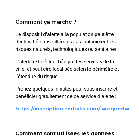
Comment ça marche ?
Le dispositif d’alerte à la population peut être
déclenché dans différents cas, notamment les
RANDOLADES
risques naturels, technologiques ou sanitaires.
27 septembre
D’AUTOMNE
2025
L’alerte est déclenchée par les services de la
Balade à pied
ville, et peut être localisée selon le périmètre et
entrecoupée de contes
l’étendue du risque.
proposés par Clément
Goguillot au départ de La
Prenez quelques minutes pour vous inscrire et
Roque
bénéficier gratuitement de ce service d’alerte :
jusqu’à Saint-Estève-
https://inscription.cedralis.com/laroquedanth
Janson.
Départ prévu au Barcot à
9h - arrivée prévue à
Comment sont utilisées les données
12h30 à Saint-Estève.