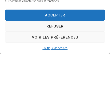
sur certaines caractéristiques et fonctions.
ACCEPTER
REFUSER
VOIR LES PRÉFÉRENCES
Politique de cookies
La Roque d’Anthéron
2 avenue de l’Europe Unie,
13640 La Roque d’Anthéron