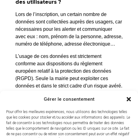
des utilisateurs ?
Pique-nique tiré du sac -
siestes contées
Lors de l’inscription, un certain nombre de
données sont collectées auprès des usagers, car
Retour en bus gratuit.
nécessaires pour les alerter et communiquer
Sur réservation auprès de
avec eux : nom, prénom de la personne, adresse,
l’office de tourisme au 04
numéro de téléphone, adresse électronique…
42 99 00 26
L’usage de ces données est strictement
conforme aux dispositions du règlement
européen relatif à la protection des données
(RGPD). Seule la mairie peut exploiter ces
données et dans le strict cadre d’un risque avéré.
Elles ne seront en aucun cas utilisées pour un
Gérer le consentement
autre usage que celui-ci.
Pour offrir les meilleures expériences, nous utilisons des technologies telles
que les cookies pour stocker et/ou accéder aux informations des appareils. Le
fait de consentir à ces technologies nous permettra de traiter des données
telles que le comportement de navigation ou les ID uniques sur ce site. Le fait
de ne pas consentir ou de retirer son consentement peut avoir un effet négatif