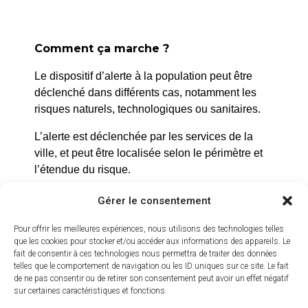
Comment ça marche ?
Le dispositif d’alerte à la population peut être
déclenché dans différents cas, notamment les
risques naturels, technologiques ou sanitaires.
L’alerte est déclenchée par les services de la
ville, et peut être localisée selon le périmètre et
l’étendue du risque.
Prenez quelques minutes pour vous inscrire et
Gérer le consentement
bénéficier gratuitement de ce service d’alerte :
Pour offrir les meilleures expériences, nous utilisons des technologies telles
https://inscription.cedralis.com/laroquedanth
que les cookies pour stocker et/ou accéder aux informations des appareils. Le
fait de consentir à ces technologies nous permettra de traiter des données
telles que le comportement de navigation ou les ID uniques sur ce site. Le fait
de ne pas consentir ou de retirer son consentement peut avoir un effet négatif
sur certaines caractéristiques et fonctions.
Comment sont utilisées les données