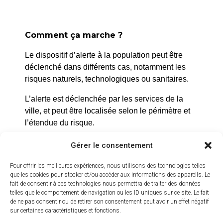
Entrée libre
Comment ça marche ?
Le dispositif d’alerte à la population peut être
déclenché dans différents cas, notamment les
risques naturels, technologiques ou sanitaires.
L’alerte est déclenchée par les services de la
ville, et peut être localisée selon le périmètre et
l’étendue du risque.
Prenez quelques minutes pour vous inscrire et
Gérer le consentement
bénéficier gratuitement de ce service d’alerte :
Pour offrir les meilleures expériences, nous utilisons des technologies telles
https://inscription.cedralis.com/laroquedanth
que les cookies pour stocker et/ou accéder aux informations des appareils. Le
fait de consentir à ces technologies nous permettra de traiter des données
telles que le comportement de navigation ou les ID uniques sur ce site. Le fait
de ne pas consentir ou de retirer son consentement peut avoir un effet négatif
sur certaines caractéristiques et fonctions.
Comment sont utilisées les données