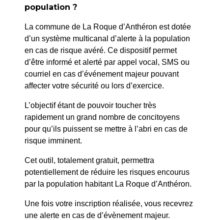
population ?
La commune de La Roque d’Anthéron est dotée
d’un système multicanal d’alerte à la population
en cas de risque avéré. Ce dispositif permet
d’être informé et alerté par appel vocal, SMS ou
courriel en cas d’événement majeur pouvant
affecter votre sécurité ou lors d’exercice.
L’objectif étant de pouvoir toucher très
rapidement un grand nombre de concitoyens
pour qu’ils puissent se mettre à l’abri en cas de
risque imminent.
Cet outil, totalement gratuit, permettra
Matchs
Gymnase
potentiellement de réduire les risques encourus
9h : U15
12 octobre
par la population habitant La Roque d’Anthéron.
11h : U18
2025
Une fois votre inscription réalisée, vous recevrez
14h : U24
une alerte en cas de d’évènement majeur.