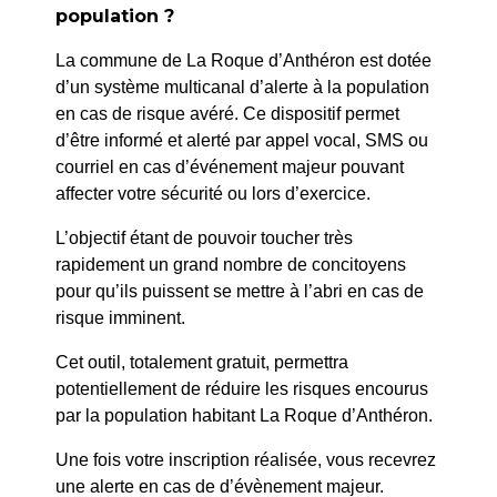
population ?
La commune de La Roque d’Anthéron est dotée
d’un système multicanal d’alerte à la population
en cas de risque avéré. Ce dispositif permet
d’être informé et alerté par appel vocal, SMS ou
courriel en cas d’événement majeur pouvant
affecter votre sécurité ou lors d’exercice.
L’objectif étant de pouvoir toucher très
rapidement un grand nombre de concitoyens
pour qu’ils puissent se mettre à l’abri en cas de
risque imminent.
Jeudi 23 avril –
Cet outil, totalement gratuit, permettra
Salle des Fêtes
Cinéma
potentiellement de réduire les risques encourus
23 avril 2026
18h30
Mauvaise pioche
par la population habitant La Roque d’Anthéron.
21h00
Le crime du 3ème
Une fois votre inscription réalisée, vous recevrez
étage
une alerte en cas de d’évènement majeur.
Salle des fêtes