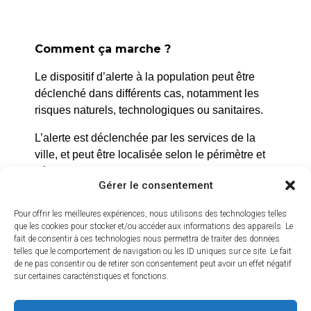
Cinéma Bonne Nouvelle
Tarif plein : 6 €
Comment ça marche ?
Tarif réduit (-de 14 ans) :
4€
Le dispositif d’alerte à la population peut être
Séance à 14h30: 4 €
déclenché dans différents cas, notamment les
risques naturels, technologiques ou sanitaires.
L’alerte est déclenchée par les services de la
ville, et peut être localisée selon le périmètre et
l’étendue du risque.
Gérer le consentement
Prenez quelques minutes pour vous inscrire et
Pour offrir les meilleures expériences, nous utilisons des technologies telles
bénéficier gratuitement de ce service d’alerte :
que les cookies pour stocker et/ou accéder aux informations des appareils. Le
fait de consentir à ces technologies nous permettra de traiter des données
https://inscription.cedralis.com/laroquedanth
telles que le comportement de navigation ou les ID uniques sur ce site. Le fait
de ne pas consentir ou de retirer son consentement peut avoir un effet négatif
sur certaines caractéristiques et fonctions.
Comment sont utilisées les données