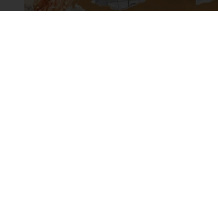
La
2 av
1364
0
N