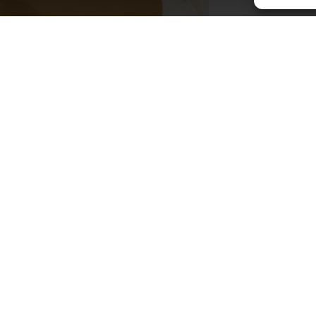
 Roque d’Anthéron
Horair
Du lundi a
enue de l’Europe Unie,
de 8h30 à
0 La Roque d’Anthéron
4 42 95 70 70
Le vendred
de 8h30 
ous contacter