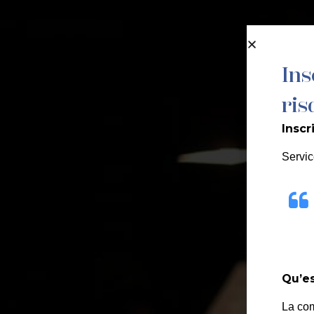
contenu
principal
MA MAIRIE
Ins
ris
Inscr
Servic
Qu’es
La co