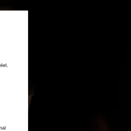
ULTURE & SPORT
éel.
nal