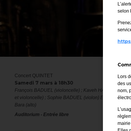
L’aler
selon 
Prenez
service
https
Comme
Concert QUINTET
Lors d
Samedi 7 mars à 18h30
des us
François BADUEL (violoncelle) ; Kaveh HAMEDANIAN 
nom, p
et violoncelle) ; Sophie BADUEL (violon) Elsa Blanc (Pi
élect
Bara (alto)
L’usag
Auditorium - Entrée libre
règlem
mairie
Elles 