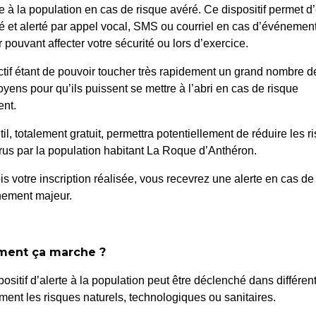
te à la population en cas de risque avéré. Ce dispositif permet d’
Concert
é et alerté par appel vocal, SMS ou courriel en cas d’événemen
 pouvant affecter votre sécurité ou lors d’exercice.
ctif étant de pouvoir toucher très rapidement un grand nombre d
Accueil
>
Agenda
>
Concert
oyens pour qu’ils puissent se mettre à l’abri en cas de risque
nt.
til, totalement gratuit, permettra potentiellement de réduire les r
us par la population habitant La Roque d’Anthéron.
is votre inscription réalisée, vous recevrez une alerte en cas de
nement majeur.
ent ça marche ?
positif d’alerte à la population peut être déclenché dans différen
ent les risques naturels, technologiques ou sanitaires.