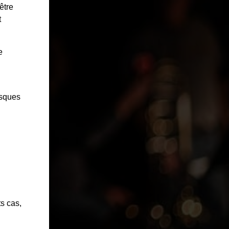
être
t
e
isques
ts cas,