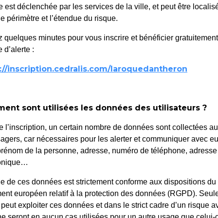
te est déclenchée par les services de la ville, et peut être localis
le périmètre et l’étendue du risque.
 quelques minutes pour vous inscrire et bénéficier gratuitemen
 d’alerte :
://inscription.cedralis.com/laroquedantheron
nt sont utilisées les données des utilisateurs ?
e l’inscription, un certain nombre de données sont collectées a
Médiathèque
agers, car nécessaires pour les alerter et communiquer avec eu
18h30
(contrebasse
rénom de la personne, adresse, numéro de téléphone, adresse
7 mars 2026
ano) et Rahaf
ronique…
e de ces données est strictement conforme aux dispositions du
ent européen relatif à la protection des données (RGPD). Seule
 peut exploiter ces données et dans le strict cadre d’un risque a
ne seront en aucun cas utilisées pour un autre usage que celui-c