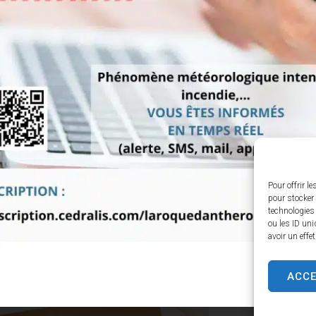
Pour offrir l
pour stocker 
technologies
ou les ID uni
avoir un effe
ACC