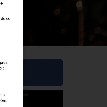
ée
t de ce
uprès
x :
 la
véré.
i.