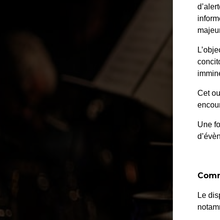
d’aler
inform
majeur
L’obje
concit
immine
Cet ou
encour
Une fo
d’évè
Comm
Le dis
notamm