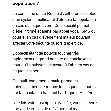
population ?
La commune de La Roque d’Anthéron est dotée
d’un système multicanal d’alerte à la population
en cas de risque avéré. Ce dispositif permet
d’être informé et alerté par appel vocal, SMS ou
courriel en cas d’événement majeur pouvant
affecter votre sécurité ou lors d’exercice.
L’objectif étant de pouvoir toucher très
rapidement un grand nombre de concitoyens
pour qu’ils puissent se mettre à l’abri en cas de
risque imminent.
Cet outil, totalement gratuit, permettra
16h30
Concert « La
potentiellement de réduire les risques encourus
Abbaye de
Regalido fête les
par la population habitant La Roque d’Anthéron.
Silvacane
mamans » Réservation à
16h30
Une fois votre inscription réalisée, vous recevrez
partir de 10/05 au 04 42
25 mai 2025
une alerte en cas de d’évènement majeur.
50 41 69