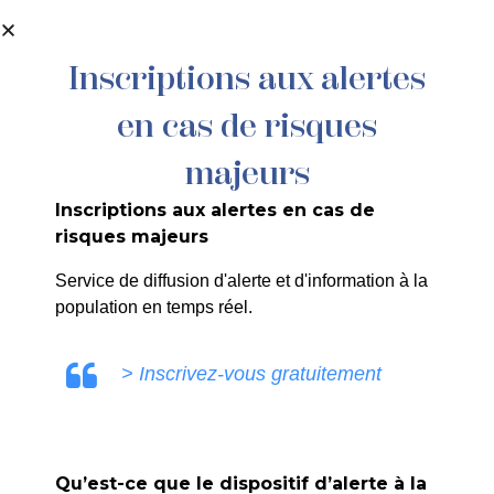
contenu
principal
Inscriptions aux alertes
en cas de risques
majeurs
Inscriptions aux alertes en cas de
Concert « La
risques majeurs
Regalido fête
Service de diffusion d'alerte et d'information à la
population en temps réel.
les mamans »
> Inscrivez-vous gratuitement
Accueil
>
Agenda
>
Concert « La Regalido fête les
mamans »
Qu’est-ce que le dispositif d’alerte à la