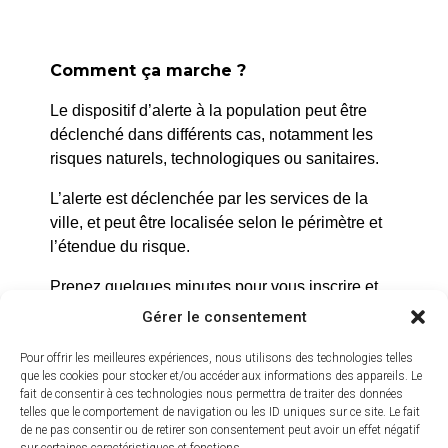
Abbaye de
Silvacane
Comment ça marche ?
Le dispositif d’alerte à la population peut être
déclenché dans différents cas, notamment les
risques naturels, technologiques ou sanitaires.
L’alerte est déclenchée par les services de la
ville, et peut être localisée selon le périmètre et
l’étendue du risque.
Prenez quelques minutes pour vous inscrire et
bénéficier gratuitement de ce service d’alerte :
Gérer le consentement
https://inscription.cedralis.com/laroquedanth
Pour offrir les meilleures expériences, nous utilisons des technologies telles
que les cookies pour stocker et/ou accéder aux informations des appareils. Le
fait de consentir à ces technologies nous permettra de traiter des données
telles que le comportement de navigation ou les ID uniques sur ce site. Le fait
Comment sont utilisées les données
de ne pas consentir ou de retirer son consentement peut avoir un effet négatif