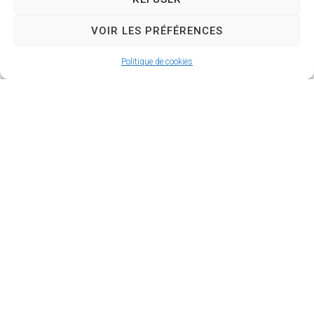
VOIR LES PRÉFÉRENCES
Politique de cookies
La Roque d’Anthéron
2 avenue de l’Europe Unie,
13640 La Roque d’Anthéron
04 42 95 70 70
Nous contacter
Horaires d'ouverture
Du lundi au jeudi :
de 8h30 à 11h30 et de 14h à 16h
Le vendredi :