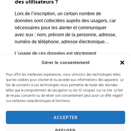
des utilisateurs ?
conférencière en histoire
de l’art, explore les
Lors de l’inscription, un certain nombre de
dispositifs visuels et
données sont collectées auprès des usagers, car
symboliques qui
nécessaires pour les alerter et communiquer
avec eux : nom, prénom de la personne, adresse,
abolissent la distance
numéro de téléphone, adresse électronique…
traditionnelle. Entre jeu
de miroir, illusion de
L’usage de ces données est strictement
perspective, mise en
conforme aux dispositions du règlement
Gérer le consentement
scène du regard ou
européen relatif à la protection des données
inversion des rôles.
(RGPD). Seule la mairie peut exploiter ces
Pour offrir les meilleures expériences, nous utilisons des technologies telles
que les cookies pour stocker et/ou accéder aux informations des appareils. Le
Sur réservation -
données et dans le strict cadre d’un risque avéré.
fait de consentir à ces technologies nous permettra de traiter des données
Auditorium
Elles ne seront en aucun cas utilisées pour un
telles que le comportement de navigation ou les ID uniques sur ce site. Le fait
autre usage que celui-ci.
de ne pas consentir ou de retirer son consentement peut avoir un effet négatif
sur certaines caractéristiques et fonctions.
ACCEPTER
REFUSER