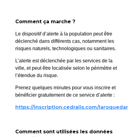
Comment ça marche ?
BRISER LE QUATRIÈME
Médiathèque
MUR QUAND L’ART
Le dispositif d’alerte à la population peut être
14h45
NOUS FAIT ENTRER
déclenché dans différents cas, notamment les
13 décembre
risques naturels, technologiques ou sanitaires.
DANS LE TABLEAU
2025
Depuis la Renaissance,
L’alerte est déclenchée par les services de la
certains artistes ont osé
ville, et peut être localisée selon le périmètre et
rompre la frontière entre
l’étendue du risque.
l’image et celui qui la
Prenez quelques minutes pour vous inscrire et
contemple. À partir des
bénéficier gratuitement de ce service d’alerte :
oeuvres « Des époux
Arnolfini » de Van Eyck
https://inscription.cedralis.com/laroquedanth
aux « Ménines » de
Vélasquez, cette
conférence présentée par
Comment sont utilisées les données
Sabrina Masson-Richard,