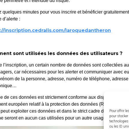
le périmètre et l’étendue du risque.
d’art comme on lit une époque. En
ontexte historique, le public découvre
 quelques minutes pour vous inscrire et bénéficier gratuitemen
 d’alerte :
://inscription.cedralis.com/laroquedantheron
nt sont utilisées les données des utilisateurs ?
e l’inscription, un certain nombre de données sont collectées a
agers, car nécessaires pour les alerter et communiquer avec eu
rénom de la personne, adresse, numéro de téléphone, adresse
ronique…
e de ces données est strictement conforme aux dispositions du
ent européen relatif à la protection des données (RGPD). Seule
 peut exploiter ces données et dans le strict cadre d’un risque a
Pour offrir l
pour stocker 
ne seront en aucun cas utilisées pour un autre usage que celui-c
technologies
ou les ID uni