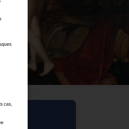
t
e
isques
ts cas,
ée
2025