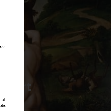
ULTURE & SPORT
éel.
 l’Art
nal
être