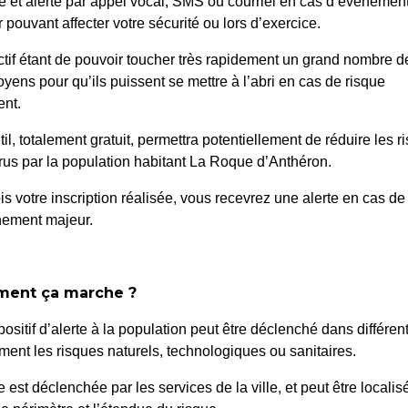
é et alerté par appel vocal, SMS ou courriel en cas d’événemen
 pouvant affecter votre sécurité ou lors d’exercice.
ctif étant de pouvoir toucher très rapidement un grand nombre d
oyens pour qu’ils puissent se mettre à l’abri en cas de risque
nt.
til, totalement gratuit, permettra potentiellement de réduire les r
us par la population habitant La Roque d’Anthéron.
is votre inscription réalisée, vous recevrez une alerte en cas de
nement majeur.
ent ça marche ?
positif d’alerte à la population peut être déclenché dans différen
Médiathèque
ent les risques naturels, technologiques ou sanitaires.
comprendre la lecture de l'art
14h45
louet et « La Trinité » de Masaccio,
te est déclenchée par les services de la ville, et peut être localis
22 novembre 