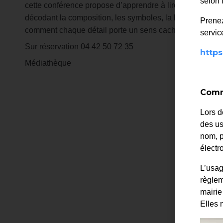
selon 
cette conférence propose d’apprendre à lire une œuvre 
décodant la composition, les symboles, la lumière et le c
Prenez
comment chaque détail porte un sens caché.
service
Sur réservation 04 42 50 72 35
https
Médiathèque
Comme
Lors d
des us
nom, p
élect
L’usag
règlem
mairie
Elles 