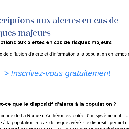
criptions aux alertes en cas de
MON QUOTIDIEN
DÉCOUVRIR LA ROQUE
C
ques majeurs
iptions aux alertes en cas de risques majeurs
e de diffusion d'alerte et d'information à la population en temps r
> Inscrivez-vous gratuitement
rence Histoire de
t-ce que le dispositif d’alerte à la population ?
mmune de La Roque d’Anthéron est dotée d’un système multica
Accueil
>
Agenda
>
Conférence Histoire de l’Art
te à la population en cas de risque avéré. Ce dispositif permet d’