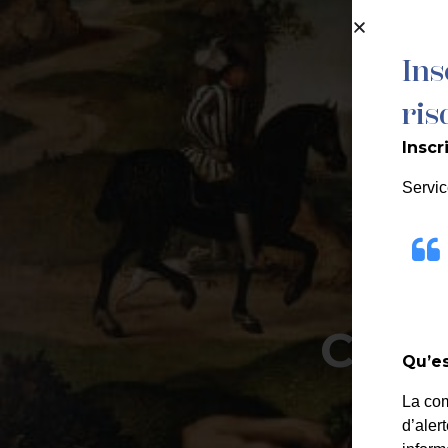
contenu
principal
Ins
MA MAIRIE
ris
Inscr
Servic
Confé
Qu’es
La co
d’aler