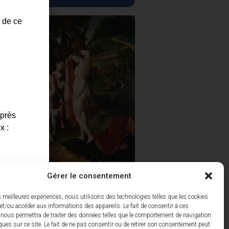
t de ce
uprès
x :
Gérer le consentement
 la
véré.
es meilleures expériences, nous utilisons des technologies telles que les cookies
et/ou accéder aux informations des appareils. Le fait de consentir à ces
i.
 nous permettra de traiter des données telles que le comportement de navigation
ques sur ce site. Le fait de ne pas consentir ou de retirer son consentement peut