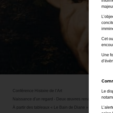
inform
majeur
L’obje
concit
immine
Cet ou
encour
Une fo
d’évè
Comm
Conférence Histoire de l’Art
Le dis
notamm
Naissance d'un regard - Deux œuvres renaissantes pour 
À partir des tableaux « Le Bain de Diane » de François C
L’aler