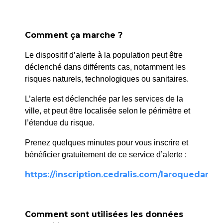
Comment ça marche ?
“Au-delà de
Galerie Jean-
l’éphémère”
Le dispositif d’alerte à la population peut être
Marc BOURRY
Emile GHIGO
déclenché dans différents cas, notamment les
- Office de
risques naturels, technologiques ou sanitaires.
Décor pour le
tourisme
cinéma (le vrai du
20 juin 2026
L’alerte est déclenchée par les services de la
faux).
ville, et peut être localisée selon le périmètre et
l’étendue du risque.
De l’illusion du
trompe l’oeil à la
Prenez quelques minutes pour vous inscrire et
réalité virtuelle.
bénéficier gratuitement de ce service d’alerte :
Travaux 1980-2023
https://inscription.cedralis.com/laroquedanth
20 juin → 31 octobre
Photographies + textes
autour de grands films
Comment sont utilisées les données