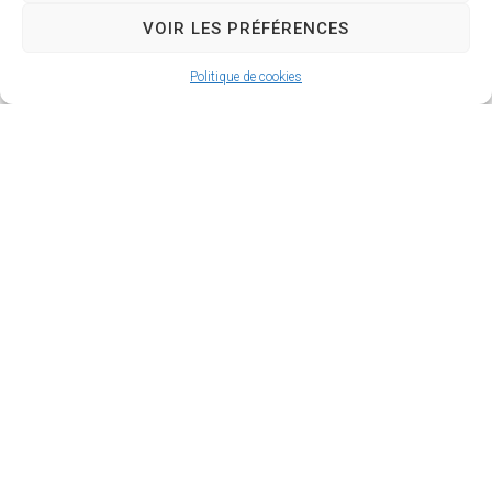
VOIR LES PRÉFÉRENCES
Politique de cookies
La Roque d’Anthéron
2 avenue de l’Europe Unie,
13640 La Roque d’Anthéron
04 42 95 70 70
Nous contacter
Horaires d'ouverture
Du lundi au jeudi :
de 8h30 à 11h30 et de 14h à 16h
Le vendredi :
de 8h30 à 13h30