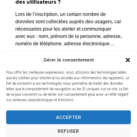
des utilisateurs ?
Lors de l’inscription, un certain nombre de
données sont collectées auprès des usagers, car
nécessaires pour les alerter et communiquer
avec eux : nom, prénom de la personne, adresse,
numéro de téléphone, adresse électronique…
L’usage de ces données est strictement
Gérer le consentement
conforme aux dispositions du règlement
européen relatif à la protection des données
Pour offrir les meilleures expériences, nous utilisons des technologies telles
(RGPD). Seule la mairie peut exploiter ces
que les cookies pour stocker et/ou accéder aux informations des appareils. Le
fait de consentir à ces technologies nous permettra de traiter des données
données et dans le strict cadre d’un risque avéré.
telles que le comportement de navigation ou les ID uniques sur ce site. Le fait
Elles ne seront en aucun cas utilisées pour un
de ne pas consentir ou de retirer son consentement peut avoir un effet négatif
autre usage que celui-ci.
sur certaines caractéristiques et fonctions.
ACCEPTER
REFUSER