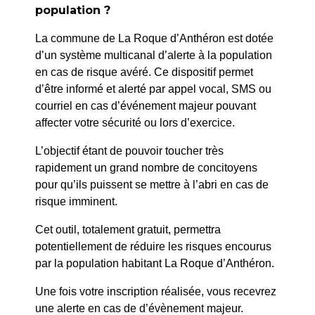
population ?
La commune de La Roque d’Anthéron est dotée
d’un système multicanal d’alerte à la population
en cas de risque avéré. Ce dispositif permet
d’être informé et alerté par appel vocal, SMS ou
courriel en cas d’événement majeur pouvant
affecter votre sécurité ou lors d’exercice.
L’objectif étant de pouvoir toucher très
rapidement un grand nombre de concitoyens
pour qu’ils puissent se mettre à l’abri en cas de
risque imminent.
Cet outil, totalement gratuit, permettra
potentiellement de réduire les risques encourus
Exposition d'Emile ghigo
par la population habitant La Roque d’Anthéron.
Galerie Jean-
"Le décor au cinéma"
Marc BOURRY
Entrée libre
Une fois votre inscription réalisée, vous recevrez
- Office de
une alerte en cas de d’évènement majeur.