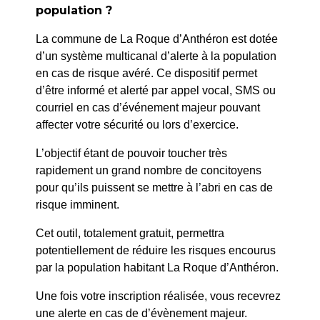
population ?
La commune de La Roque d’Anthéron est dotée
d’un système multicanal d’alerte à la population
en cas de risque avéré. Ce dispositif permet
d’être informé et alerté par appel vocal, SMS ou
courriel en cas d’événement majeur pouvant
affecter votre sécurité ou lors d’exercice.
L’objectif étant de pouvoir toucher très
rapidement un grand nombre de concitoyens
pour qu’ils puissent se mettre à l’abri en cas de
risque imminent.
Cet outil, totalement gratuit, permettra
Exposition «La
Galerie Jean
potentiellement de réduire les risques encourus
Cartonnerie burlesque »
Marc Bourry
par la population habitant La Roque d’Anthéron.
de Jean-François RIEUX
18 avril 2025
Galerie Jean Marc
Une fois votre inscription réalisée, vous recevrez
Bourry
1er étage de
-
une alerte en cas de d’évènement majeur.