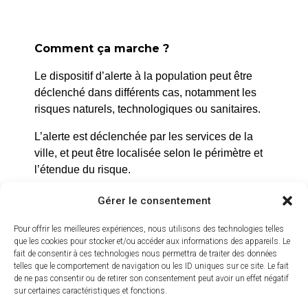
l’office de tourisme
Comment ça marche ?
Le dispositif d’alerte à la population peut être
déclenché dans différents cas, notamment les
risques naturels, technologiques ou sanitaires.
L’alerte est déclenchée par les services de la
ville, et peut être localisée selon le périmètre et
l’étendue du risque.
Prenez quelques minutes pour vous inscrire et
Gérer le consentement
bénéficier gratuitement de ce service d’alerte :
Pour offrir les meilleures expériences, nous utilisons des technologies telles
https://inscription.cedralis.com/laroquedanth
que les cookies pour stocker et/ou accéder aux informations des appareils. Le
fait de consentir à ces technologies nous permettra de traiter des données
telles que le comportement de navigation ou les ID uniques sur ce site. Le fait
de ne pas consentir ou de retirer son consentement peut avoir un effet négatif
sur certaines caractéristiques et fonctions.
Comment sont utilisées les données