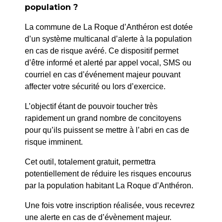
population ?
La commune de La Roque d’Anthéron est dotée
d’un système multicanal d’alerte à la population
en cas de risque avéré. Ce dispositif permet
d’être informé et alerté par appel vocal, SMS ou
courriel en cas d’événement majeur pouvant
affecter votre sécurité ou lors d’exercice.
L’objectif étant de pouvoir toucher très
rapidement un grand nombre de concitoyens
pour qu’ils puissent se mettre à l’abri en cas de
risque imminent.
Cet outil, totalement gratuit, permettra
potentiellement de réduire les risques encourus
Samedi 22
par la population habitant La Roque d’Anthéron.
Stade Michel
novembre
Bouchard
14h30 Matchs U11, U13
Une fois votre inscription réalisée, vous recevrez
14h30
une alerte en cas de d’évènement majeur.
Stade Michel Bouchard