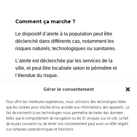
Comment ça marche ?
Le dispositif d’alerte à la population peut être
déclenché dans différents cas, notamment les
risques naturels, technologiques ou sanitaires.
L’alerte est déclenchée par les services de la
ville, et peut être localisée selon le périmètre et
l’étendue du risque.
Prenez quelques minutes pour vous inscrire et
Gérer le consentement
bénéficier gratuitement de ce service d’alerte :
Pour offrir les meilleures expériences, nous utilisons des technologies telles
https://inscription.cedralis.com/laroquedanth
que les cookies pour stocker et/ou accéder aux informations des appareils. Le
fait de consentir à ces technologies nous permettra de traiter des données
telles que le comportement de navigation ou les ID uniques sur ce site. Le fait
de ne pas consentir ou de retirer son consentement peut avoir un effet négatif
sur certaines caractéristiques et fonctions.
Comment sont utilisées les données