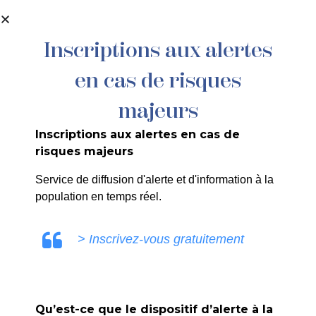
contenu
principal
Inscriptions aux alertes
en cas de risques
majeurs
Guitares
Inscriptions aux alertes en cas de
modernes –
risques majeurs
jazz –
Service de diffusion d'alerte et d'information à la
population en temps réel.
musiques
> Inscrivez-vous gratuitement
actuelles
Accueil
>
Agenda
>
Guitares modernes – jazz –
Qu’est-ce que le dispositif d’alerte à la
musiques actuelles