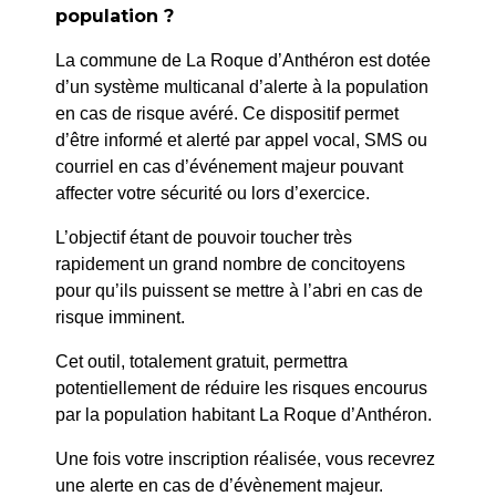
population ?
La commune de La Roque d’Anthéron est dotée
d’un système multicanal d’alerte à la population
en cas de risque avéré. Ce dispositif permet
d’être informé et alerté par appel vocal, SMS ou
courriel en cas d’événement majeur pouvant
affecter votre sécurité ou lors d’exercice.
L’objectif étant de pouvoir toucher très
rapidement un grand nombre de concitoyens
pour qu’ils puissent se mettre à l’abri en cas de
risque imminent.
Cet outil, totalement gratuit, permettra
Lundi 30 juin à 15h
Médiathèque
potentiellement de réduire les risques encourus
Auditorium
15h
par la population habitant La Roque d’Anthéron.
Sur réservation 04 42 50
30 juin 2025
72 35
Une fois votre inscription réalisée, vous recevrez
Médiathèque
une alerte en cas de d’évènement majeur.