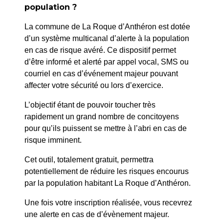
population ?
La commune de La Roque d’Anthéron est dotée
d’un système multicanal d’alerte à la population
en cas de risque avéré. Ce dispositif permet
d’être informé et alerté par appel vocal, SMS ou
courriel en cas d’événement majeur pouvant
affecter votre sécurité ou lors d’exercice.
L’objectif étant de pouvoir toucher très
rapidement un grand nombre de concitoyens
pour qu’ils puissent se mettre à l’abri en cas de
risque imminent.
Cet outil, totalement gratuit, permettra
Samedi 8 novembre
Gymnase
potentiellement de réduire les risques encourus
11h
u15 féminines vs
8 novembre
par la population habitant La Roque d’Anthéron.
Mistral 04
2025
Une fois votre inscription réalisée, vous recevrez
13h
U17 féminines vs
une alerte en cas de d’évènement majeur.
gap-Champsaur