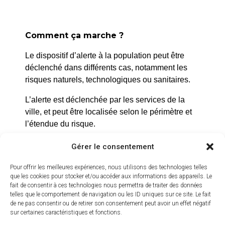
15h
U17 masculins vs
CSMP
Comment ça marche ?
17h
Prénationale
Le dispositif d’alerte à la population peut être
féminines vs Arles
déclenché dans différents cas, notamment les
Gymnase
risques naturels, technologiques ou sanitaires.
L’alerte est déclenchée par les services de la
ville, et peut être localisée selon le périmètre et
l’étendue du risque.
Prenez quelques minutes pour vous inscrire et
Gérer le consentement
bénéficier gratuitement de ce service d’alerte :
Pour offrir les meilleures expériences, nous utilisons des technologies telles
https://inscription.cedralis.com/laroquedanth
que les cookies pour stocker et/ou accéder aux informations des appareils. Le
fait de consentir à ces technologies nous permettra de traiter des données
telles que le comportement de navigation ou les ID uniques sur ce site. Le fait
de ne pas consentir ou de retirer son consentement peut avoir un effet négatif
sur certaines caractéristiques et fonctions.
Comment sont utilisées les données