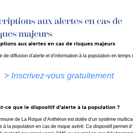
criptions aux alertes en cas de
MON QUOTIDIEN
DÉCOUVRIR LA ROQUE
C
ques majeurs
iptions aux alertes en cas de risques majeurs
e de diffusion d'alerte et d'information à la population en temps r
> Inscrivez-vous gratuitement
t-ce que le dispositif d’alerte à la population ?
ture de 10h à 18h
mmune de La Roque d’Anthéron est dotée d’un système multica
te à la population en cas de risque avéré. Ce dispositif permet d’