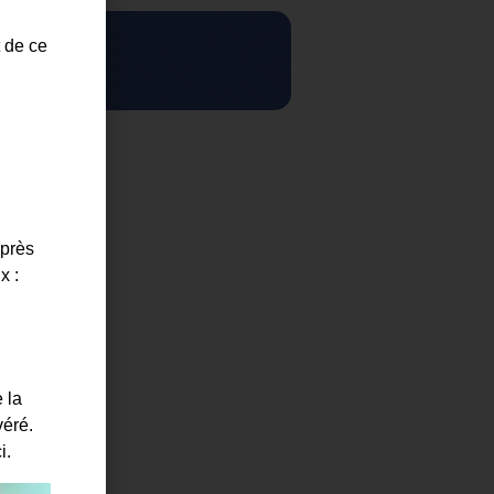
t de ce
chs
uprès
x :
 la
véré.
i.