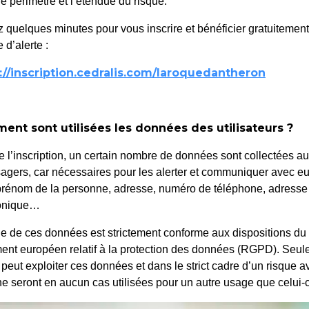
le périmètre et l’étendue du risque.
 quelques minutes pour vous inscrire et bénéficier gratuitemen
Parc des Adre
ise à disposition gratuite de vélo
 d’alerte :
24 mai 2025
://inscription.cedralis.com/laroquedantheron
ature à La Roque d’Anthéron avant le 18
nt sont utilisées les données des utilisateurs ?
e l’inscription, un certain nombre de données sont collectées a
agers, car nécessaires pour les alerter et communiquer avec eu
rénom de la personne, adresse, numéro de téléphone, adresse
ronique…
e de ces données est strictement conforme aux dispositions du
ent européen relatif à la protection des données (RGPD). Seule
 et de la flore de Provence
 peut exploiter ces données et dans le strict cadre d’un risque a
aroquedantheron.fr
ne seront en aucun cas utilisées pour un autre usage que celui-c