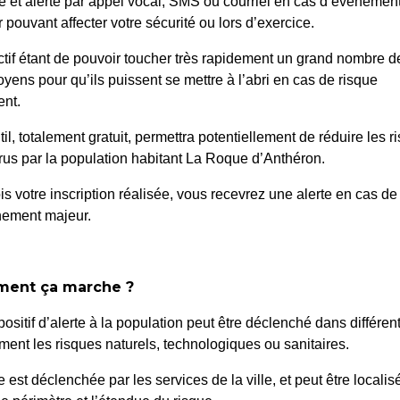
é et alerté par appel vocal, SMS ou courriel en cas d’événemen
 pouvant affecter votre sécurité ou lors d’exercice.
l
>
Agenda
>
Journée de la Nature de 10h à 18h au Parc des 
ctif étant de pouvoir toucher très rapidement un grand nombre d
oyens pour qu’ils puissent se mettre à l’abri en cas de risque
nt.
til, totalement gratuit, permettra potentiellement de réduire les r
us par la population habitant La Roque d’Anthéron.
is votre inscription réalisée, vous recevrez une alerte en cas de
nement majeur.
ent ça marche ?
positif d’alerte à la population peut être déclenché dans différen
ent les risques naturels, technologiques ou sanitaires.
te est déclenchée par les services de la ville, et peut être localis