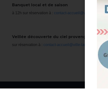
Banquet local et de saison
à 12h sur réservation à :
contact-accueil@ville-laroqueda
Veillée découverte du ciel provençal
sur réservation à :
contact-accueil@ville-laroquedanthero
La
2 av