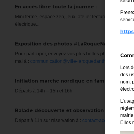
selon 
En accès libre toute la journée :
Prenez
Mini ferme, espace zen, jeux, atelier lecture de nuage, m
service
électrique...
https
Exposition des photos #LaRoqueNature
Pour participer, envoyez vos plus belles photos de la n
Comme
mai à :
communication@ville-laroquedantheron.fr
Lors d
des us
Initiation marche nordique en famille
nom, p
élect
Départs à 14h – 15h et 16h
L’usag
règlem
Balade découverte et observation de la faune
mairie
Départ à 11h sur réservation à :
contact-accueil@ville-l
Elles 