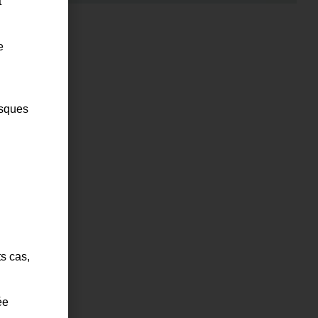
t
Adrechs
e
isques
ts cas,
ée