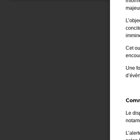
inform
majeur
Accuei
L’obje
concit
immine
Cet ou
encour
Une fo
d’évè
Comm
Le dis
notamm
L’aler