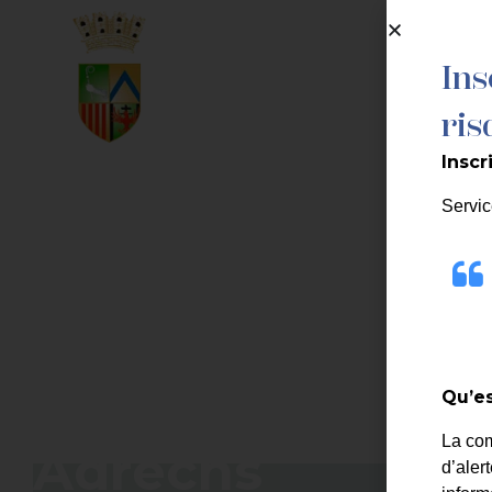
contenu
principal
Ins
MA MAIRIE
ris
Inscr
Servic
Qu’es
Journée de la Na
La co
Adrechs
d’aler