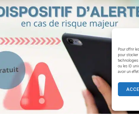
ntheron.fr
Pour offrir l
pour stocker 
n.fr
technologies
ou les ID uni
avoir un effe
ACC
 Roque d’Anthéron
Horair
Du lundi a
enue de l’Europe Unie,