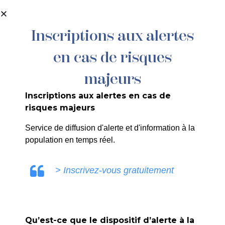
contenu
principal
Inscriptions aux alertes
en cas de risques
majeurs
Journées
Inscriptions aux alertes en cas de
risques majeurs
Européennes
Service de diffusion d'alerte et d'information à la
de
population en temps réel.
l’Archéologie
> Inscrivez-vous gratuitement
Accueil
>
Agenda
>
Journées Européennes de
l’Archéologie
Qu’est-ce que le dispositif d’alerte à la