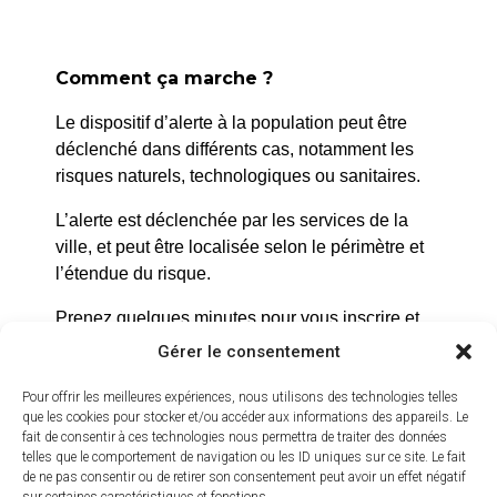
04 42 50 41 69 Abbaye
de Silvacane
Comment ça marche ?
Le dispositif d’alerte à la population peut être
déclenché dans différents cas, notamment les
risques naturels, technologiques ou sanitaires.
L’alerte est déclenchée par les services de la
ville, et peut être localisée selon le périmètre et
l’étendue du risque.
Prenez quelques minutes pour vous inscrire et
bénéficier gratuitement de ce service d’alerte :
Gérer le consentement
https://inscription.cedralis.com/laroquedanth
Pour offrir les meilleures expériences, nous utilisons des technologies telles
que les cookies pour stocker et/ou accéder aux informations des appareils. Le
fait de consentir à ces technologies nous permettra de traiter des données
telles que le comportement de navigation ou les ID uniques sur ce site. Le fait
Comment sont utilisées les données
de ne pas consentir ou de retirer son consentement peut avoir un effet négatif