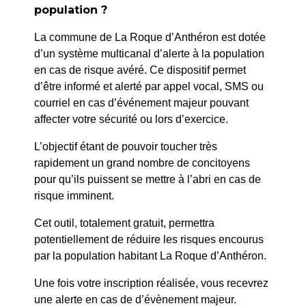
population ?
La commune de La Roque d’Anthéron est dotée
d’un système multicanal d’alerte à la population
en cas de risque avéré. Ce dispositif permet
d’être informé et alerté par appel vocal, SMS ou
courriel en cas d’événement majeur pouvant
affecter votre sécurité ou lors d’exercice.
L’objectif étant de pouvoir toucher très
rapidement un grand nombre de concitoyens
pour qu’ils puissent se mettre à l’abri en cas de
risque imminent.
Cet outil, totalement gratuit, permettra
potentiellement de réduire les risques encourus
par la population habitant La Roque d’Anthéron.
Vendredi 19 - 20h
Abbaye de
Concert « Songs we carry
Une fois votre inscription réalisée, vous recevrez
Silvacane
» Ana Silvera & Saied
une alerte en cas de d’évènement majeur.
19 juin 2026