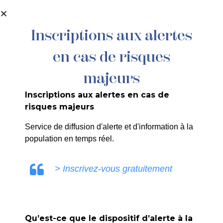
contenu
principal
Inscriptions aux alertes
en cas de risques
majeurs
Inscriptions aux alertes en cas de
risques majeurs
Service de diffusion d'alerte et d'information à la
Les Voix de
population en temps réel.
Silvacane
> Inscrivez-vous gratuitement
Accueil
>
Agenda
>
Les Voix de Silvacane
Qu’est-ce que le dispositif d’alerte à la