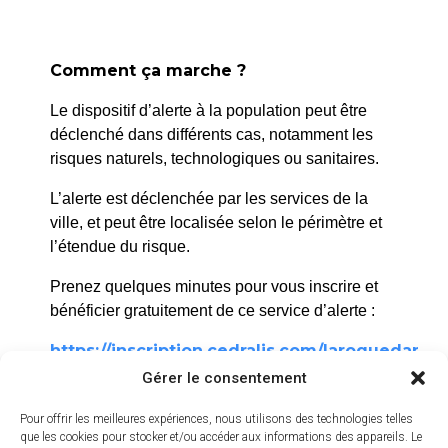
Silbak
Samedi 20 - 16h
Concert de l’Ensemble
Comment ça marche ?
vocal d’Aix-Marseille
Le dispositif d’alerte à la population peut être
Université & Alessandra
déclenché dans différents cas, notamment les
Soro
risques naturels, technologiques ou sanitaires.
Samedi 20 - 20h
Concert Emma Fekete &
L’alerte est déclenchée par les services de la
Tim Beattie
ville, et peut être localisée selon le périmètre et
l’étendue du risque.
Gratuit sur réservation :
www.festival-aix.com
Prenez quelques minutes pour vous inscrire et
Abbaye de Silvacane
bénéficier gratuitement de ce service d’alerte :
https://inscription.cedralis.com/laroquedanth
Gérer le consentement
Pour offrir les meilleures expériences, nous utilisons des technologies telles
Comment sont utilisées les données
que les cookies pour stocker et/ou accéder aux informations des appareils. Le