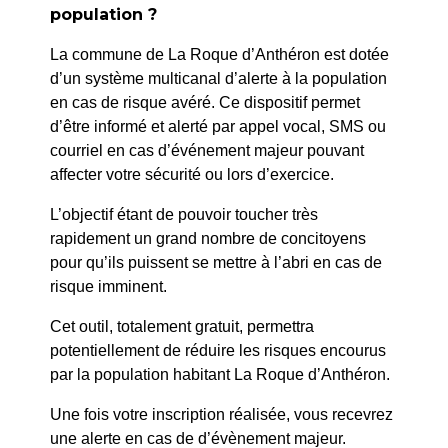
population ?
La commune de La Roque d’Anthéron est dotée
d’un système multicanal d’alerte à la population
en cas de risque avéré. Ce dispositif permet
d’être informé et alerté par appel vocal, SMS ou
courriel en cas d’événement majeur pouvant
affecter votre sécurité ou lors d’exercice.
L’objectif étant de pouvoir toucher très
rapidement un grand nombre de concitoyens
pour qu’ils puissent se mettre à l’abri en cas de
risque imminent.
Cet outil, totalement gratuit, permettra
potentiellement de réduire les risques encourus
Loto de l'amicale du
par la population habitant La Roque d’Anthéron.
Salle des Fêtes
CCFF
15h
Une fois votre inscription réalisée, vous recevrez
Ouverture des portes à
8 février 2026
une alerte en cas de d’évènement majeur.
14h