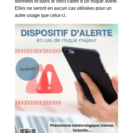
données et dans le strict cadre d’un risque avéré.
Entrée libre – Venez
Elles ne seront en aucun cas utilisées pour un
nombreux !
autre usage que celui-ci.
Mercredi 8 octobre –
Journée
intergénérationnelle au
Parc de Florans
12h00 – Pique-
nique tiré du sac
(desserts à partager
)
dans le cadre enchanteur
du parc du Château de
Florans.
14h00 – Mini
Kermesse avec des jeux
intergénérationnels
organisée par la Maison
de l’Enfance, le CHRS La
Chaumière et le