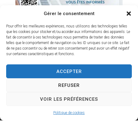
Colombier.
Parc de Florans
Gérer le consentement
Jeudi 9 octobre –
Pour offrir les meilleures expériences, nous utilisons des technologies telles
Cinéma
que les cookies pour stocker et/ou accéder aux informations des appareils. Le
14h30 – Projection
fait de consentir à ces technologies nous permettra de traiter des données
d’un film suivie d’un
telles que le comportement de navigation ou les ID uniques sur ce site. Le fait
de ne pas consentir ou de retirer son consentement peut avoir un effet négatif
goûter sera offert par
sur certaines caractéristiques et fonctions.
l’Oustaou.
Entrée gratuite (prise
ACCEPTER
en charge par le CCAS).
Salle des Fêtes.
REFUSER
Vendredi 10 octobre
– Loto Bleu
VOIR LES PRÉFÉRENCES
14h30 – Loto &
goûter organisé par
Politique de cookies
l’ES13.
1er carton offert, puis
2,50 € le carton, ou 10 €