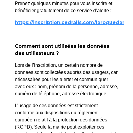
Prenez quelques minutes pour vous inscrire et
Lundi 6 octobre –
bénéficier gratuitement de ce service d’alerte :
6 octobre 2025
Karaoké & goûter
https://inscription.cedralis.com/laroquedanth
14h30 – Grand
Karaoké aux Mélodies
Venez chanter la
Comment sont utilisées les données
“Chanson Bleue” de
des utilisateurs ?
Sacha Distel
et
partager un goûter
Lors de l’inscription, un certain nombre de
convivial !
données sont collectées auprès des usagers, car
Mardi 7 octobre
nécessaires pour les alerter et communiquer
15h00 – Thé
avec eux : nom, prénom de la personne, adresse,
dansant au Cantagaï
numéro de téléphone, adresse électronique…
Un après-midi festif
L’usage de ces données est strictement
animé par Alexandre
conforme aux dispositions du règlement
Melchior
en
européen relatif à la protection des données
partenariat avec le Club
(RGPD). Seule la mairie peut exploiter ces
Entre-Nous.