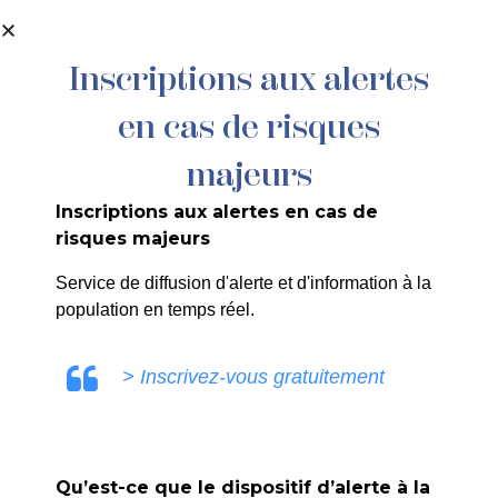
contenu
principal
Inscriptions aux alertes
en cas de risques
majeurs
Inscriptions aux alertes en cas de
Stage pastel –
risques majeurs
fusain du 16 au
Service de diffusion d'alerte et d'information à la
population en temps réel.
20 février
> Inscrivez-vous gratuitement
Accueil
>
Agenda
>
Stage pastel – fusain du 16 au 20
février
Qu’est-ce que le dispositif d’alerte à la