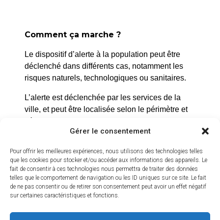
Comment ça marche ?
Le dispositif d’alerte à la population peut être
déclenché dans différents cas, notamment les
risques naturels, technologiques ou sanitaires.
L’alerte est déclenchée par les services de la
ville, et peut être localisée selon le périmètre et
l’étendue du risque.
Gérer le consentement
Prenez quelques minutes pour vous inscrire et
Pour offrir les meilleures expériences, nous utilisons des technologies telles
bénéficier gratuitement de ce service d’alerte :
que les cookies pour stocker et/ou accéder aux informations des appareils. Le
fait de consentir à ces technologies nous permettra de traiter des données
https://inscription.cedralis.com/laroquedanth
telles que le comportement de navigation ou les ID uniques sur ce site. Le fait
de ne pas consentir ou de retirer son consentement peut avoir un effet négatif
sur certaines caractéristiques et fonctions.
Comment sont utilisées les données