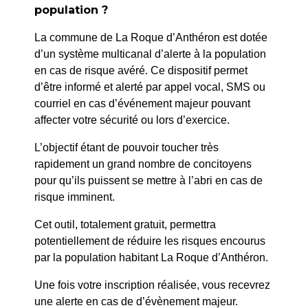
population ?
La commune de La Roque d’Anthéron est dotée
d’un système multicanal d’alerte à la population
en cas de risque avéré. Ce dispositif permet
d’être informé et alerté par appel vocal, SMS ou
courriel en cas d’événement majeur pouvant
affecter votre sécurité ou lors d’exercice.
L’objectif étant de pouvoir toucher très
rapidement un grand nombre de concitoyens
pour qu’ils puissent se mettre à l’abri en cas de
risque imminent.
Stage de pastel - fusain
Cet outil, totalement gratuit, permettra
Base des Iscles
par Artyves
potentiellement de réduire les risques encourus
16 février 2026
Infos 06 20 61 74 63
par la population habitant La Roque d’Anthéron.
Une fois votre inscription réalisée, vous recevrez
une alerte en cas de d’évènement majeur.