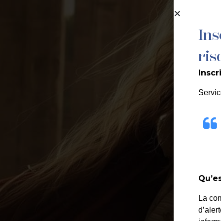
contenu
principal
Ins
MA MAIRIE
ris
Inscr
Servic
Qu’es
La co
d’aler