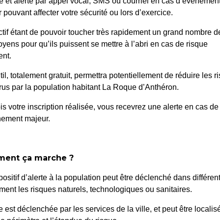
é et alerté par appel vocal, SMS ou courriel en cas d’événemen
Accueil
>
Agenda
>
Trésor d’Histoire
 pouvant affecter votre sécurité ou lors d’exercice.
ctif étant de pouvoir toucher très rapidement un grand nombre d
oyens pour qu’ils puissent se mettre à l’abri en cas de risque
nt.
til, totalement gratuit, permettra potentiellement de réduire les r
us par la population habitant La Roque d’Anthéron.
is votre inscription réalisée, vous recevrez une alerte en cas de
nement majeur.
ent ça marche ?
positif d’alerte à la population peut être déclenché dans différen
ent les risques naturels, technologiques ou sanitaires.
te est déclenchée par les services de la ville, et peut être localis