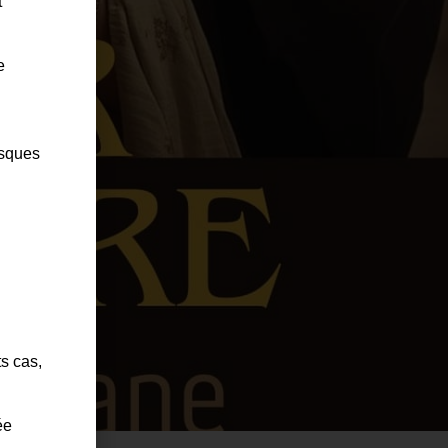
t
e
isques
ts cas,
ée