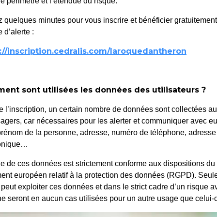
le périmètre et l’étendue du risque.
 quelques minutes pour vous inscrire et bénéficier gratuitemen
 d’alerte :
Abbaye de Si
cles, marché médiéval, stands de
19 octobre 20
://inscription.cedralis.com/laroquedantheron
nt sont utilisées les données des utilisateurs ?
e l’inscription, un certain nombre de données sont collectées a
agers, car nécessaires pour les alerter et communiquer avec eu
rénom de la personne, adresse, numéro de téléphone, adresse
ronique…
e de ces données est strictement conforme aux dispositions du
ent européen relatif à la protection des données (RGPD). Seule
 peut exploiter ces données et dans le strict cadre d’un risque a
ne seront en aucun cas utilisées pour un autre usage que celui-c