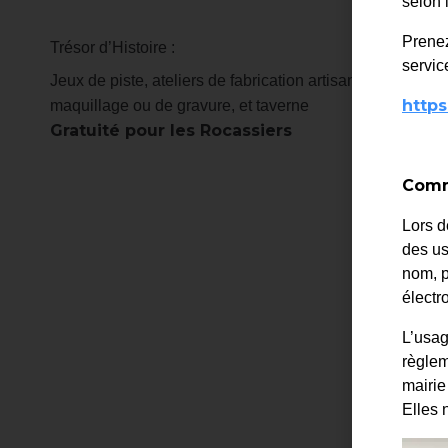
selon 
Prenez
Trésor d’Histoire :
service
Jeux de piste, ateliers de fabrication artisanale, specta
https
maquillage ou de gravure, et taverne
Gratuité pour les Rocassiers
Comme
Lors d
des us
nom, p
élect
L’usag
règlem
mairie
Elles 