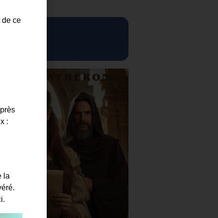
t de ce
lvacane
25
uprès
x :
 la
véré.
i.