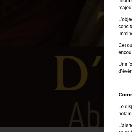
inform
majeur
L’obje
concit
immine
Cet ou
encour
Une fo
d’évè
Comm
Le dis
notamm
L’aler