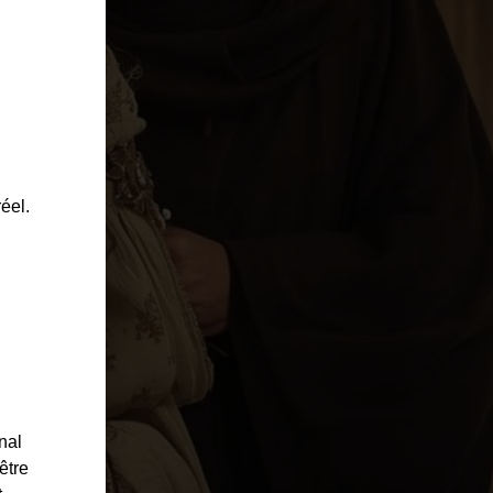
ULTURE & SPORT
éel.
nal
être