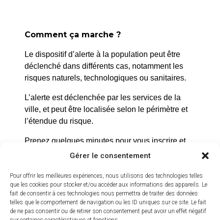
Office de tourisme
Comment ça marche ?
Le dispositif d’alerte à la population peut être
déclenché dans différents cas, notamment les
risques naturels, technologiques ou sanitaires.
L’alerte est déclenchée par les services de la
ville, et peut être localisée selon le périmètre et
l’étendue du risque.
Prenez quelques minutes pour vous inscrire et
bénéficier gratuitement de ce service d’alerte :
Gérer le consentement
https://inscription.cedralis.com/laroquedanth
Pour offrir les meilleures expériences, nous utilisons des technologies telles
que les cookies pour stocker et/ou accéder aux informations des appareils. Le
fait de consentir à ces technologies nous permettra de traiter des données
telles que le comportement de navigation ou les ID uniques sur ce site. Le fait
Comment sont utilisées les données
de ne pas consentir ou de retirer son consentement peut avoir un effet négatif