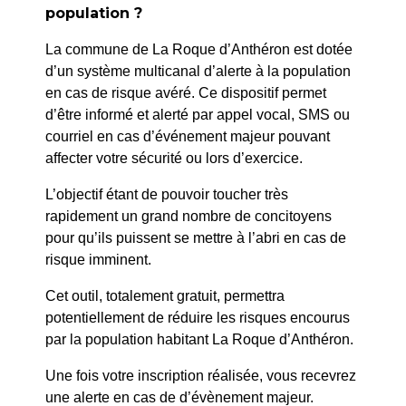
population ?
La commune de La Roque d’Anthéron est dotée
d’un système multicanal d’alerte à la population
en cas de risque avéré. Ce dispositif permet
d’être informé et alerté par appel vocal, SMS ou
courriel en cas d’événement majeur pouvant
affecter votre sécurité ou lors d’exercice.
L’objectif étant de pouvoir toucher très
rapidement un grand nombre de concitoyens
pour qu’ils puissent se mettre à l’abri en cas de
risque imminent.
Cet outil, totalement gratuit, permettra
9h30
Visite guidée
potentiellement de réduire les risques encourus
Office de
village et Parc du château
par la population habitant La Roque d’Anthéron.
tourisme
de Florans
9h30
Une fois votre inscription réalisée, vous recevrez
Tarif : 8€ - réservation 04
23 juillet 2026
une alerte en cas de d’évènement majeur.
42 99 00 26