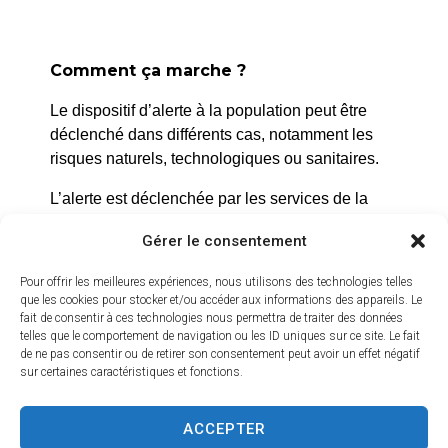
Comment ça marche ?
La Roque d’Anthéron
Le dispositif d’alerte à la population peut être
déclenché dans différents cas, notamment les
2 avenue de l’Europe Unie,
risques naturels, technologiques ou sanitaires.
13640 La Roque d’Anthéron
L’alerte est déclenchée par les services de la
04 42 95 70 70
ville, et peut être localisée selon le périmètre et
Gérer le consentement
l’étendue du risque.
Nous contacter
Horaires d'ouverture
Pour offrir les meilleures expériences, nous utilisons des technologies telles
Prenez quelques minutes pour vous inscrire et
Du lundi au jeudi :
que les cookies pour stocker et/ou accéder aux informations des appareils. Le
bénéficier gratuitement de ce service d’alerte :
fait de consentir à ces technologies nous permettra de traiter des données
de 8h30 à 11h30 et de 14h à 16h
telles que le comportement de navigation ou les ID uniques sur ce site. Le fait
https://inscription.cedralis.com/laroquedanth
de ne pas consentir ou de retirer son consentement peut avoir un effet négatif
Le vendredi :
sur certaines caractéristiques et fonctions.
de 8h30 à 13h30
ACCEPTER
Crédits vidéo
Comment sont utilisées les données