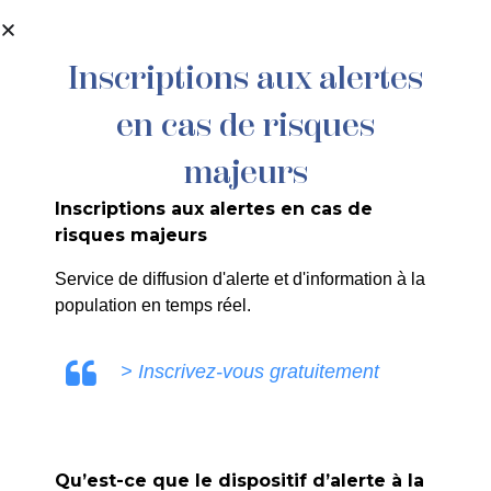
contenu
principal
Inscriptions aux alertes
en cas de risques
059/2024 : GRDF – Rue Jean Moulin –
Raccordement Gaz
majeurs
Inscriptions aux alertes en cas de
risques majeurs
Service de diffusion d'alerte et d'information à la
population en temps réel.
ULE0V
> Inscrivez-vous gratuitement
Qu’est-ce que le dispositif d’alerte à la