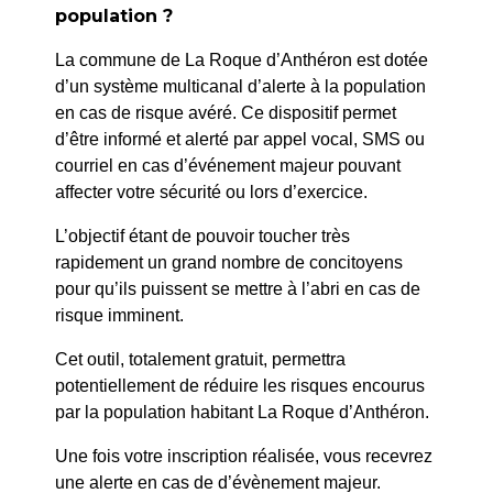
PRÉCÉDENT
population ?
058/2024 : GRAIN DE SEL – Autorisation
La commune de La Roque d’Anthéron est dotée
d’occupation du domaine public – Terrasse et
d’un système multicanal d’alerte à la population
panneau d’information
en cas de risque avéré. Ce dispositif permet
d’être informé et alerté par appel vocal, SMS ou
SUIV
courriel en cas d’événement majeur pouvant
060/2024 : ROUX TP – Parc des Adrechs – Réseau
affecter votre sécurité ou lors d’exercice.
EP et Arrosage
L’objectif étant de pouvoir toucher très
rapidement un grand nombre de concitoyens
pour qu’ils puissent se mettre à l’abri en cas de
risque imminent.
Cet outil, totalement gratuit, permettra
potentiellement de réduire les risques encourus
par la population habitant La Roque d’Anthéron.
Une fois votre inscription réalisée, vous recevrez
une alerte en cas de d’évènement majeur.