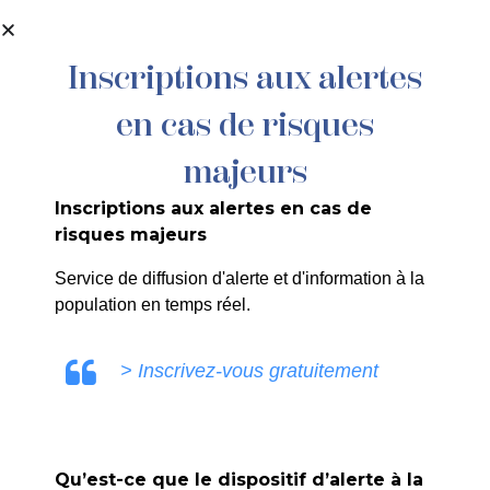
contenu
principal
Inscriptions aux alertes
en cas de risques
060/2024 : ROUX TP – Parc des
Adrechs – Réseau EP et Arrosage
majeurs
Inscriptions aux alertes en cas de
risques majeurs
Service de diffusion d'alerte et d'information à la
population en temps réel.
ULE0V
> Inscrivez-vous gratuitement
Qu’est-ce que le dispositif d’alerte à la