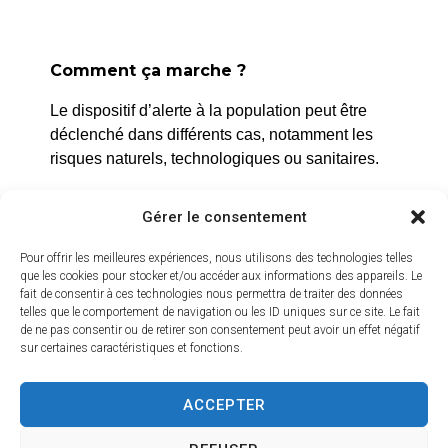
Comment ça marche ?
La Roque d’Anthéron
Le dispositif d’alerte à la population peut être
2 avenue de l’Europe Unie,
déclenché dans différents cas, notamment les
13640 La Roque d’Anthéron
risques naturels, technologiques ou sanitaires.
04 42 95 70 70
L’alerte est déclenchée par les services de la
Gérer le consentement
ville, et peut être localisée selon le périmètre et
Nous contacter
Horaires d'ouverture
l’étendue du risque.
Pour offrir les meilleures expériences, nous utilisons des technologies telles
Du lundi au jeudi :
que les cookies pour stocker et/ou accéder aux informations des appareils. Le
Prenez quelques minutes pour vous inscrire et
fait de consentir à ces technologies nous permettra de traiter des données
de 8h30 à 11h30 et de 14h à 16h
bénéficier gratuitement de ce service d’alerte :
telles que le comportement de navigation ou les ID uniques sur ce site. Le fait
de ne pas consentir ou de retirer son consentement peut avoir un effet négatif
Le vendredi :
sur certaines caractéristiques et fonctions.
https://inscription.cedralis.com/laroquedanth
de 8h30 à 13h30
ACCEPTER
Crédits vidéo
Comment sont utilisées les données