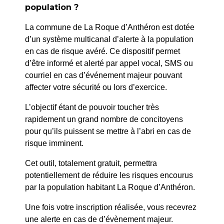
PRÉCÉDENT
population ?
059/2024 : GRDF – Rue Jean Moulin –
La commune de La Roque d’Anthéron est dotée
Raccordement Gaz
d’un système multicanal d’alerte à la population
en cas de risque avéré. Ce dispositif permet
SUIV
d’être informé et alerté par appel vocal, SMS ou
061/2024 : LE QUILLE – Occupation Domaine Public
courriel en cas d’événement majeur pouvant
– Terrasse
affecter votre sécurité ou lors d’exercice.
L’objectif étant de pouvoir toucher très
rapidement un grand nombre de concitoyens
pour qu’ils puissent se mettre à l’abri en cas de
risque imminent.
Cet outil, totalement gratuit, permettra
potentiellement de réduire les risques encourus
par la population habitant La Roque d’Anthéron.
Une fois votre inscription réalisée, vous recevrez
une alerte en cas de d’évènement majeur.