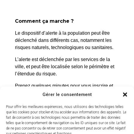
Comment ça marche ?
Le dispositif d’alerte à la population peut être
déclenché dans différents cas, notamment les
risques naturels, technologiques ou sanitaires.
La Roque d’Anthéron
L’alerte est déclenchée par les services de la
2 avenue de l’Europe Unie,
ville, et peut être localisée selon le périmètre et
l’étendue du risque.
13640 La Roque d’Anthéron
04 42 95 70 70
Prenez quelques minutes pour vous inscrire et
bénéficier gratuitement de ce service d’alerte :
Gérer le consentement
Nous contacter
Horaires d'ouverture
https://inscription.cedralis.com/laroquedanth
Pour offrir les meilleures expériences, nous utilisons des technologies telles
Du lundi au jeudi :
que les cookies pour stocker et/ou accéder aux informations des appareils. Le
fait de consentir à ces technologies nous permettra de traiter des données
de 8h30 à 11h30 et de 14h à 16h
telles que le comportement de navigation ou les ID uniques sur ce site. Le fait
Comment sont utilisées les données
de ne pas consentir ou de retirer son consentement peut avoir un effet négatif
Le vendredi :
sur certaines caractéristiques et fonctions.