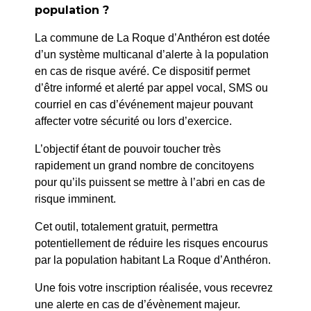
population ?
La commune de La Roque d’Anthéron est dotée
d’un système multicanal d’alerte à la population
en cas de risque avéré. Ce dispositif permet
PRÉCÉDENT
d’être informé et alerté par appel vocal, SMS ou
225/26 – DÉSIGNATION DE SUPPLÉANTS AUX
courriel en cas d’événement majeur pouvant
COMMISSIONS D’ACCESSIBILITÉ
affecter votre sécurité ou lors d’exercice.
L’objectif étant de pouvoir toucher très
SUIV
rapidement un grand nombre de concitoyens
221/26 – ARRÊTÉ PORTANT AUTORISATION DE
pour qu’ils puissent se mettre à l’abri en cas de
STATIONNEMENT – AV DE SILVACANE
risque imminent.
Cet outil, totalement gratuit, permettra
potentiellement de réduire les risques encourus
par la population habitant La Roque d’Anthéron.
Une fois votre inscription réalisée, vous recevrez
une alerte en cas de d’évènement majeur.