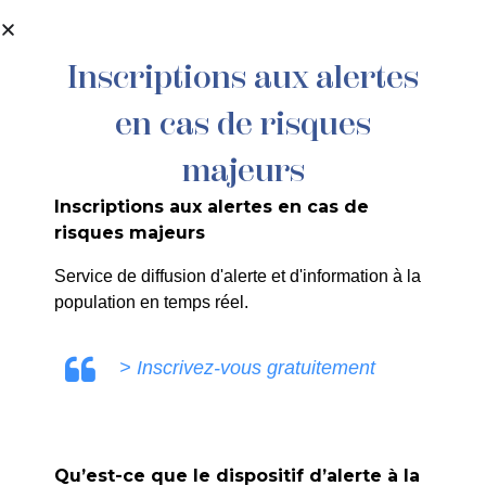
contenu
principal
Inscriptions aux alertes
en cas de risques
223/26 – ARRÊTÉ PORTANT
RÉSERVATION D’UN EMPLACEMENT
majeurs
DE STATIONNEMENT POUR LES
Inscriptions aux alertes en cas de
CONSULTATIONS MOBILES « GYNÉCO
risques majeurs
BUS »
Service de diffusion d'alerte et d'information à la
population en temps réel.
> Inscrivez-vous gratuitement
SANDRINE RUIZ
Qu’est-ce que le dispositif d’alerte à la