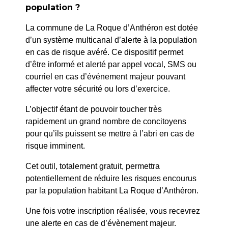
population ?
PRÉCÉDENT
La commune de La Roque d’Anthéron est dotée
226/26 – ARRÊTÉ PORTANT DÉROGATION
d’un système multicanal d’alerte à la population
EXCEPTIONNELLE DE CIRCUALTION D’UN CAMION
en cas de risque avéré. Ce dispositif permet
DE 19 TONNES
d’être informé et alerté par appel vocal, SMS ou
courriel en cas d’événement majeur pouvant
affecter votre sécurité ou lors d’exercice.
SUIV
223/26 – ARRÊTÉ PORTANT RÉSERVATION D’UN
L’objectif étant de pouvoir toucher très
EMPLACEMENT DE STATIONNEMENT POUR LES
rapidement un grand nombre de concitoyens
CONSULTATIONS MOBILES « GYNÉCO BUS »
pour qu’ils puissent se mettre à l’abri en cas de
risque imminent.
Cet outil, totalement gratuit, permettra
potentiellement de réduire les risques encourus
par la population habitant La Roque d’Anthéron.
Une fois votre inscription réalisée, vous recevrez
une alerte en cas de d’évènement majeur.