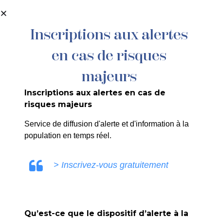
contenu
principal
Inscriptions aux alertes
en cas de risques
225/26 – DÉSIGNATION DE
SUPPLÉANTS AUX COMMISSIONS
majeurs
D’ACCESSIBILITÉ
Inscriptions aux alertes en cas de
risques majeurs
Service de diffusion d'alerte et d'information à la
population en temps réel.
SANDRINE RUIZ
> Inscrivez-vous gratuitement
Qu’est-ce que le dispositif d’alerte à la