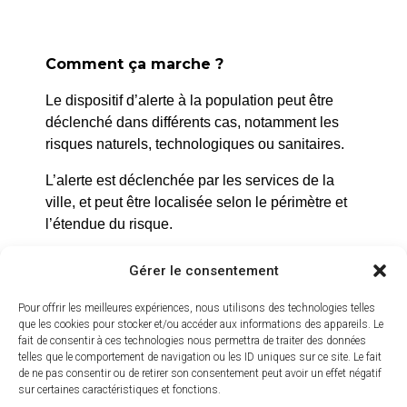
Comment ça marche ?
Le dispositif d’alerte à la population peut être
déclenché dans différents cas, notamment les
risques naturels, technologiques ou sanitaires.
La Roque d’Anthéron
L’alerte est déclenchée par les services de la
2 avenue de l’Europe Unie,
ville, et peut être localisée selon le périmètre et
13640 La Roque d’Anthéron
l’étendue du risque.
04 42 95 70 70
Prenez quelques minutes pour vous inscrire et
Gérer le consentement
Nous contacter
bénéficier gratuitement de ce service d’alerte :
Horaires d'ouverture
Pour offrir les meilleures expériences, nous utilisons des technologies telles
https://inscription.cedralis.com/laroquedanth
Du lundi au jeudi :
que les cookies pour stocker et/ou accéder aux informations des appareils. Le
fait de consentir à ces technologies nous permettra de traiter des données
de 8h30 à 11h30 et de 14h à 16h
telles que le comportement de navigation ou les ID uniques sur ce site. Le fait
de ne pas consentir ou de retirer son consentement peut avoir un effet négatif
Le vendredi :
Comment sont utilisées les données
sur certaines caractéristiques et fonctions.
de 8h30 à 13h30