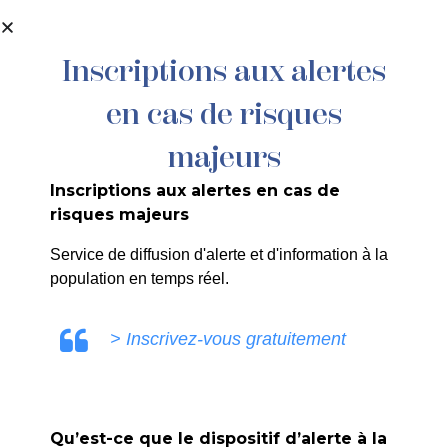
contenu
principal
Inscriptions aux alertes
en cas de risques
64/26 – ARRÊTÉ PORTANT
AUTORISATION D’OCCUPATION DU
majeurs
DOMAINE PUBLIC – TERRASSE /
Inscriptions aux alertes en cas de
ÉTALAGE COMMERCIAL / PANNEAU
risques majeurs
D’INFORMATION
Service de diffusion d'alerte et d'information à la
population en temps réel.
> Inscrivez-vous gratuitement
SANDRINE RUIZ
Qu’est-ce que le dispositif d’alerte à la