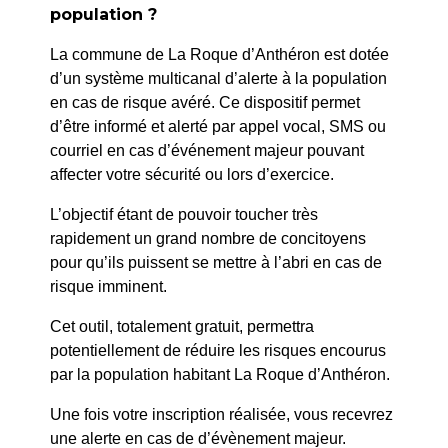
population ?
La commune de La Roque d’Anthéron est dotée
d’un système multicanal d’alerte à la population
en cas de risque avéré. Ce dispositif permet
PRÉCÉDENT
d’être informé et alerté par appel vocal, SMS ou
86/26 – ARRETE PORTANT DELEGATION DE
courriel en cas d’événement majeur pouvant
SIGNATURE AU DIRECTEUR DU POLE
affecter votre sécurité ou lors d’exercice.
OPERATIONNEL
L’objectif étant de pouvoir toucher très
rapidement un grand nombre de concitoyens
SUIV
pour qu’ils puissent se mettre à l’abri en cas de
65/26 – ARRÊTÉ PORTANT RESTRICTION DE
risque imminent.
CIRCUALATION ET STATIONNEMENT – COURS
FOCH
Cet outil, totalement gratuit, permettra
potentiellement de réduire les risques encourus
par la population habitant La Roque d’Anthéron.
Une fois votre inscription réalisée, vous recevrez
une alerte en cas de d’évènement majeur.