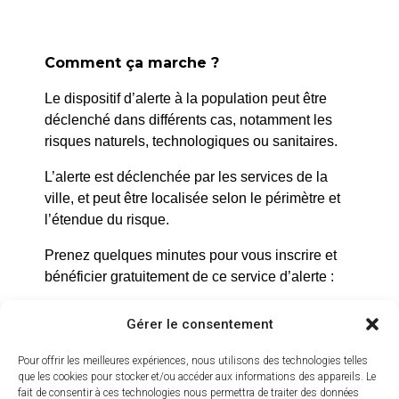
Comment ça marche ?
Le dispositif d’alerte à la population peut être
déclenché dans différents cas, notamment les
risques naturels, technologiques ou sanitaires.
L’alerte est déclenchée par les services de la
ville, et peut être localisée selon le périmètre et
La Roque d’Anthéron
l’étendue du risque.
2 avenue de l’Europe Unie,
Prenez quelques minutes pour vous inscrire et
13640 La Roque d’Anthéron
bénéficier gratuitement de ce service d’alerte :
04 42 95 70 70
https://inscription.cedralis.com/laroquedanth
Gérer le consentement
Nous contacter
Horaires d'ouverture
Pour offrir les meilleures expériences, nous utilisons des technologies telles
Du lundi au jeudi :
que les cookies pour stocker et/ou accéder aux informations des appareils. Le
Comment sont utilisées les données
fait de consentir à ces technologies nous permettra de traiter des données
de 8h30 à 11h30 et de 14h à 16h