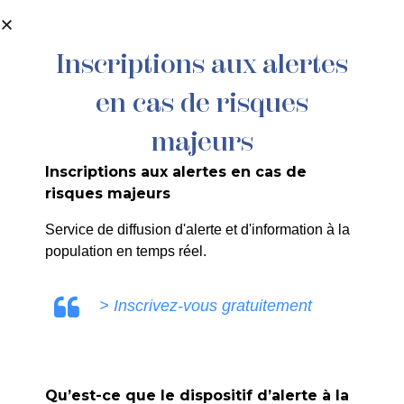
contenu
principal
Inscriptions aux alertes
en cas de risques
86/26 – ARRETE PORTANT
DELEGATION DE SIGNATURE AU
majeurs
DIRECTEUR DU POLE OPERATIONNEL
Inscriptions aux alertes en cas de
risques majeurs
Service de diffusion d'alerte et d'information à la
population en temps réel.
SANDRINE RUIZ
> Inscrivez-vous gratuitement
Qu’est-ce que le dispositif d’alerte à la