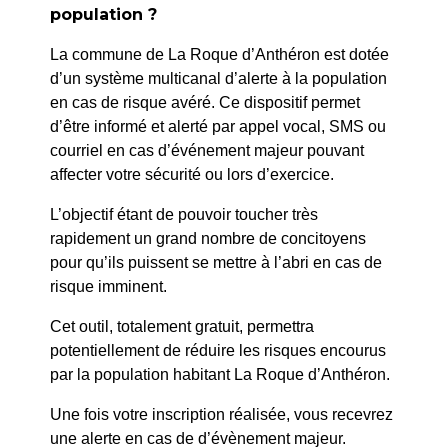
population ?
PRÉCÉDENT
La commune de La Roque d’Anthéron est dotée
83/26 – ARRETE MUNICIPAL PORTANT
d’un système multicanal d’alerte à la population
DELEGATION EN MATIERE D’ETAT CIVIL A UN
en cas de risque avéré. Ce dispositif permet
AGENT
d’être informé et alerté par appel vocal, SMS ou
courriel en cas d’événement majeur pouvant
affecter votre sécurité ou lors d’exercice.
SUIV
64/26 – ARRÊTÉ PORTANT AUTORISATION
L’objectif étant de pouvoir toucher très
D’OCCUPATION DU DOMAINE PUBLIC – TERRASSE
rapidement un grand nombre de concitoyens
/ ÉTALAGE COMMERCIAL / PANNEAU
pour qu’ils puissent se mettre à l’abri en cas de
D’INFORMATION
risque imminent.
Cet outil, totalement gratuit, permettra
potentiellement de réduire les risques encourus
par la population habitant La Roque d’Anthéron.
Une fois votre inscription réalisée, vous recevrez
une alerte en cas de d’évènement majeur.