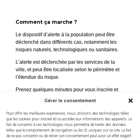
Comment ça marche ?
Le dispositif d’alerte à la population peut être
déclenché dans différents cas, notamment les
risques naturels, technologiques ou sanitaires.
La Roque d’Anthéron
L’alerte est déclenchée par les services de la
ville, et peut être localisée selon le périmètre et
2 avenue de l’Europe Unie,
l’étendue du risque.
13640 La Roque d’Anthéron
04 42 95 70 70
Prenez quelques minutes pour vous inscrire et
bénéficier gratuitement de ce service d’alerte :
Gérer le consentement
Nous contacter
Horaires d'ouverture
https://inscription.cedralis.com/laroquedanth
Pour offrir les meilleures expériences, nous utilisons des technologies telles
Du lundi au jeudi :
que les cookies pour stocker et/ou accéder aux informations des appareils. Le
fait de consentir à ces technologies nous permettra de traiter des données
de 8h30 à 11h30 et de 14h à 16h
telles que le comportement de navigation ou les ID uniques sur ce site. Le fait
Comment sont utilisées les données
de ne pas consentir ou de retirer son consentement peut avoir un effet négatif
Le vendredi :