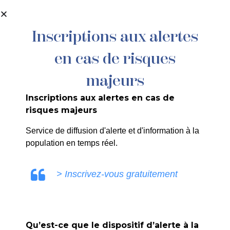
contenu
principal
Inscriptions aux alertes
en cas de risques
83/26 – ARRETE MUNICIPAL PORTANT
DELEGATION EN MATIERE D’ETAT
majeurs
CIVIL A UN AGENT
Inscriptions aux alertes en cas de
risques majeurs
Service de diffusion d'alerte et d'information à la
population en temps réel.
SANDRINE RUIZ
> Inscrivez-vous gratuitement
Qu’est-ce que le dispositif d’alerte à la