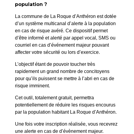
population ?
PRÉCÉDENT
La commune de La Roque d’Anthéron est dotée
84/26 – Arrêté municipal portant délégation en
d’un système multicanal d’alerte à la population
matière d’ETAT CIVIL A UN AGENT
en cas de risque avéré. Ce dispositif permet
d’être informé et alerté par appel vocal, SMS ou
courriel en cas d’événement majeur pouvant
SUIV
affecter votre sécurité ou lors d’exercice.
86/26 – ARRETE PORTANT DELEGATION DE
SIGNATURE AU DIRECTEUR DU POLE
L’objectif étant de pouvoir toucher très
OPERATIONNEL
rapidement un grand nombre de concitoyens
pour qu’ils puissent se mettre à l’abri en cas de
risque imminent.
Cet outil, totalement gratuit, permettra
potentiellement de réduire les risques encourus
par la population habitant La Roque d’Anthéron.
Une fois votre inscription réalisée, vous recevrez
une alerte en cas de d’évènement majeur.