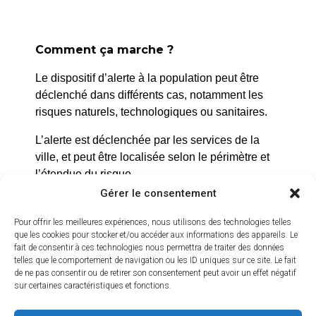
Comment ça marche ?
Le dispositif d’alerte à la population peut être
déclenché dans différents cas, notamment les
La Roque d’Anthéron
risques naturels, technologiques ou sanitaires.
2 avenue de l’Europe Unie,
L’alerte est déclenchée par les services de la
13640 La Roque d’Anthéron
ville, et peut être localisée selon le périmètre et
04 42 95 70 70
l’étendue du risque.
Gérer le consentement
Nous contacter
Prenez quelques minutes pour vous inscrire et
Horaires d'ouverture
bénéficier gratuitement de ce service d’alerte :
Pour offrir les meilleures expériences, nous utilisons des technologies telles
Du lundi au jeudi :
que les cookies pour stocker et/ou accéder aux informations des appareils. Le
https://inscription.cedralis.com/laroquedanth
fait de consentir à ces technologies nous permettra de traiter des données
de 8h30 à 11h30 et de 14h à 16h
telles que le comportement de navigation ou les ID uniques sur ce site. Le fait
de ne pas consentir ou de retirer son consentement peut avoir un effet négatif
Le vendredi :
sur certaines caractéristiques et fonctions.
de 8h30 à 13h30
Comment sont utilisées les données