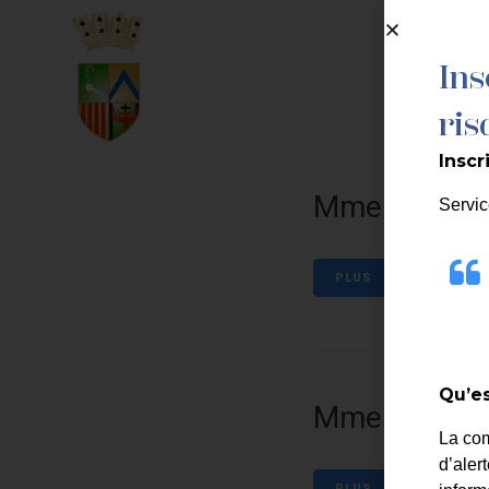
contenu
principal
Ins
MA MAIRIE
ris
Inscr
Mme Levy Ma
Servic
PLUS
Qu’es
Mme Blanc du
La co
d’aler
PLUS