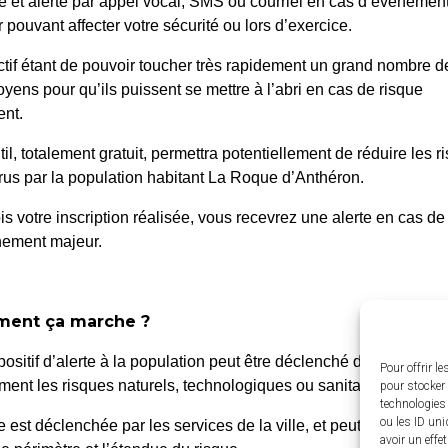
é et alerté par appel vocal, SMS ou courriel en cas d’événemen
 pouvant affecter votre sécurité ou lors d’exercice.
ctif étant de pouvoir toucher très rapidement un grand nombre d
oyens pour qu’ils puissent se mettre à l’abri en cas de risque
nt.
til, totalement gratuit, permettra potentiellement de réduire les r
us par la population habitant La Roque d’Anthéron.
is votre inscription réalisée, vous recevrez une alerte en cas de
nement majeur.
 Roque d’Anthéron
Horair
Du lundi a
enue de l’Europe Unie,
de 8h30 à
0 La Roque d’Anthéron
ent ça marche ?
4 42 95 70 70
Le vendred
positif d’alerte à la population peut être déclenché dans différen
Pour offrir l
de 8h30 
ent les risques naturels, technologiques ou sanitaires.
pour stocker 
ous contacter
technologies
Crédits 
ou les ID uni
te est déclenchée par les services de la ville, et peut être localis
avoir un effe