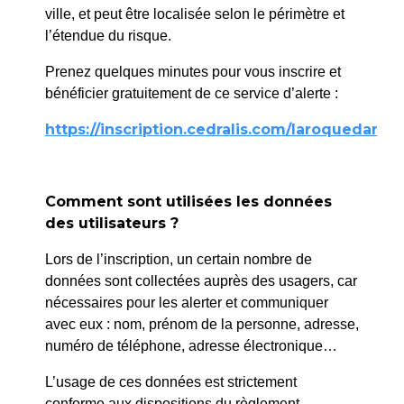
Sylvestre
ville, et peut être localisée selon le périmètre et
l’étendue du risque.
Prenez quelques minutes pour vous inscrire et
Médiathèque Anne-
bénéficier gratuitement de ce service d’alerte :
Sylvestre
https://inscription.cedralis.com/laroquedanth
Découvrez sur le site de la Bibliothèque
départementale la nouvelle Médiathèque-École
de Musique Anne-Sylvestre.
Comment sont utilisées les données
des utilisateurs ?
Site de la bibliothèque
Lors de l’inscription, un certain nombre de
Horaires d’ouverture :
données sont collectées auprès des usagers, car
nécessaires pour les alerter et communiquer
Mardi : 12h30-18h
avec eux : nom, prénom de la personne, adresse,
Mercredi : 9h-12h et 14h-18h
numéro de téléphone, adresse électronique…
Vendredi : 12h30-18h
Samedi : 9h-12h et 14h-18h
L’usage de ces données est strictement
conforme aux dispositions du règlement