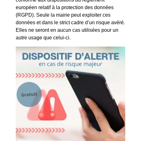
Conditions d’inscription :
européen relatif à la protection des données
(RGPD). Seule la mairie peut exploiter ces
L’inscription, l’entrée et la consultation sur place sont
données et dans le strict cadre d’un risque avéré.
gratuites.
Elles ne seront en aucun cas utilisées pour un
La présentation d’un justificatif de domicile est demandée
autre usage que celui-ci.
lors de l’inscription.
La carte de lecteur est valable un an de date à date.
La carte permet d’emprunter à la fois :
5 imprimés (livres et revues)
3 CD
1 DVD
La durée d’un prêt est de 4 semaines, renouvelable une
fois à condition que les documents ne soient pas en
retard ou réservés par un autre usager.
Nous vous proposons
: