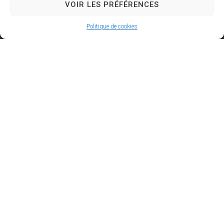
VOIR LES PRÉFÉRENCES
Politique de cookies
Contactez la Médiathèque
04 42 50 72 35