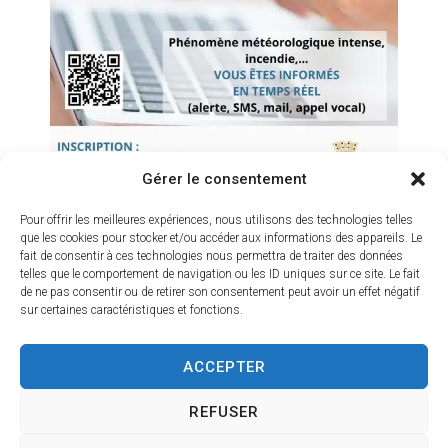
La bibliothèque accueille les classes et les tout-petits
le mardi matin et le jeudi.
Des lectures pour les enfants se déroulent 1 mercredi
par mois à 10h et à 10h45.
Le club de lecture a lieu 1 vendredi par mois à 16h.
Des spectacles et des ateliers viennent
Gérer le consentement
ponctuellement animer la bibliothèque tout au long de
l’année.
Pour offrir les meilleures expériences, nous utilisons des technologies telles
que les cookies pour stocker et/ou accéder aux informations des appareils. Le
fait de consentir à ces technologies nous permettra de traiter des données
telles que le comportement de navigation ou les ID uniques sur ce site. Le fait
de ne pas consentir ou de retirer son consentement peut avoir un effet négatif
sur certaines caractéristiques et fonctions.
ACCEPTER
REFUSER