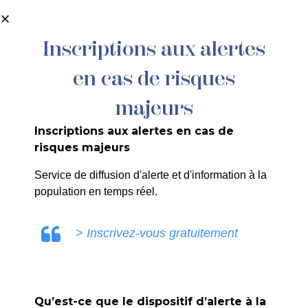
contenu
principal
Inscriptions aux alertes
en cas de risques
21/26 – FONGIBILITÉ DES CRÉDITS –
VIREMENT DE CRÉDIT DE CHAPITRE
majeurs
23 À CHAPITRE 204
Inscriptions aux alertes en cas de
risques majeurs
Service de diffusion d'alerte et d'information à la
population en temps réel.
SANDRINE RUIZ
> Inscrivez-vous gratuitement
Qu’est-ce que le dispositif d’alerte à la