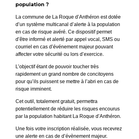
population ?
PRÉCÉDENT
La commune de La Roque d’Anthéron est dotée
20/26 – BAIL D’HABITATION DU LOGEMENT 4 Pl
d’un système multicanal d’alerte à la population
H.GROUX
en cas de risque avéré. Ce dispositif permet
d’être informé et alerté par appel vocal, SMS ou
courriel en cas d’événement majeur pouvant
SUIV
affecter votre sécurité ou lors d’exercice.
22/26 – CONVENTION DE LOCATION DE
L’AUDITORIUM DE LA MÉDIATHÈQUE ANNE
L’objectif étant de pouvoir toucher très
SYLVESTRE DE LA ROQUE D’ANTHÉRON
rapidement un grand nombre de concitoyens
pour qu’ils puissent se mettre à l’abri en cas de
risque imminent.
Cet outil, totalement gratuit, permettra
potentiellement de réduire les risques encourus
par la population habitant La Roque d’Anthéron.
Une fois votre inscription réalisée, vous recevrez
une alerte en cas de d’évènement majeur.