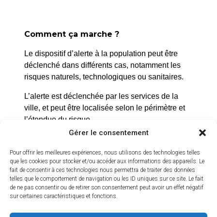
Comment ça marche ?
Le dispositif d’alerte à la population peut être
déclenché dans différents cas, notamment les
La Roque d’Anthéron
risques naturels, technologiques ou sanitaires.
2 avenue de l’Europe Unie,
L’alerte est déclenchée par les services de la
13640 La Roque d’Anthéron
ville, et peut être localisée selon le périmètre et
04 42 95 70 70
l’étendue du risque.
Gérer le consentement
Nous contacter
Prenez quelques minutes pour vous inscrire et
Horaires d'ouverture
bénéficier gratuitement de ce service d’alerte :
Pour offrir les meilleures expériences, nous utilisons des technologies telles
Du lundi au jeudi :
que les cookies pour stocker et/ou accéder aux informations des appareils. Le
https://inscription.cedralis.com/laroquedanth
fait de consentir à ces technologies nous permettra de traiter des données
de 8h30 à 11h30 et de 14h à 16h
telles que le comportement de navigation ou les ID uniques sur ce site. Le fait
de ne pas consentir ou de retirer son consentement peut avoir un effet négatif
Le vendredi :
sur certaines caractéristiques et fonctions.
de 8h30 à 13h30
Comment sont utilisées les données