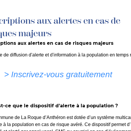
criptions aux alertes en cas de
MON QUOTIDIEN
DÉCOUVRIR LA ROQUE
C
ques majeurs
iptions aux alertes en cas de risques majeurs
N DE LOCATION DE L’AU
e de diffusion d'alerte et d'information à la population en temps r
 SYLVESTRE DE LA RO
> Inscrivez-vous gratuitement
t-ce que le dispositif d’alerte à la population ?
mmune de La Roque d’Anthéron est dotée d’un système multica
te à la population en cas de risque avéré. Ce dispositif permet d’