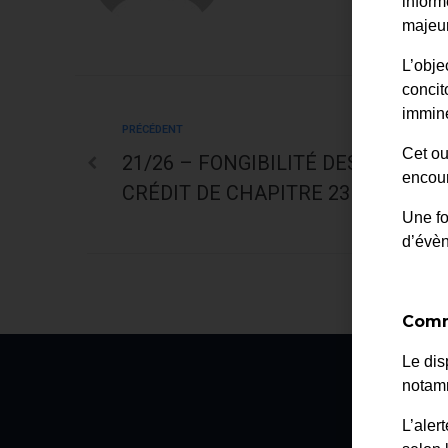
inform
majeur
L’obje
concit
immine
PRÉCÉDENT
Cet ou
21/26 – FONGIBILITÉ DES CRÉDIT
encour
CRÉDIT DE CHAPITRE 23 À CHAPIT
Une fo
d’évè
Comm
Le dis
notamm
La
L’aler
2 av