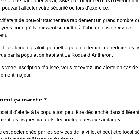
é et alerté par appel vocal, SMS ou courriel en cas d’événemen
 pouvant affecter votre sécurité ou lors d’exercice.
ctif étant de pouvoir toucher très rapidement un grand nombre d
oyens pour qu’ils puissent se mettre à l’abri en cas de risque
nt.
til, totalement gratuit, permettra potentiellement de réduire les r
S – VIREMENT DE
23/26 – RÉNOVATI
us par la population habitant La Roque d’Anthéron.
RE 204
is votre inscription réalisée, vous recevrez une alerte en cas de
nement majeur.
ent ça marche ?
positif d’alerte à la population peut être déclenché dans différen
ent les risques naturels, technologiques ou sanitaires.
 Roque d’Anthéron
Horair
te est déclenchée par les services de la ville, et peut être localis
Du lundi a
enue de l’Europe Unie,