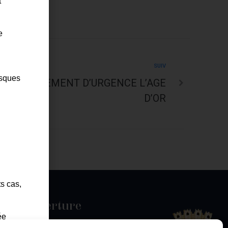
t
e
SUIV
isques
ON DU LOGEMENT D’URGENCE L’AGE
D’OR
ts cas,
es d'ouverture
ée
u jeudi :